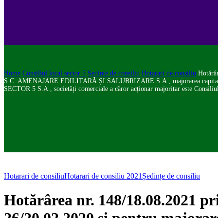
Home
Consiliul local sector 5
Ședințe de consiliu
Hotarari de consiliu
Hotărâr
S.C. AMENAJARE EDILITARĂ ȘI SALUBRIZARE S.A., majorarea capitalului s
SECTOR 5 S.A., societăți comerciale a căror acționar majoritar este Consiliul
Hotarari de consiliu
Hotarari de consiliu 2021
Ședințe de consiliu
Hotărârea nr. 148/18.08.2021 pri
26/20.02.2020 și pentru majora