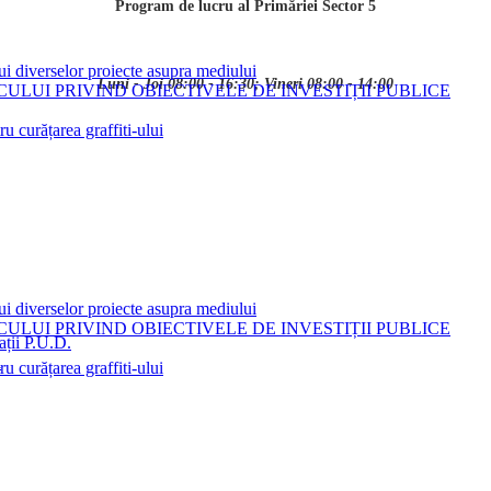
Program de lucru al Primăriei Sector 5
ui diverselor proiecte asupra mediului
Luni - Joi 08:00 - 16:30; Vineri 08:00 - 14:00
LUI PRIVIND OBIECTIVELE DE INVESTIȚII PUBLICE
 curățarea graffiti-ului
ui diverselor proiecte asupra mediului
LUI PRIVIND OBIECTIVELE DE INVESTIȚII PUBLICE
ații P.U.D.
i
 curățarea graffiti-ului