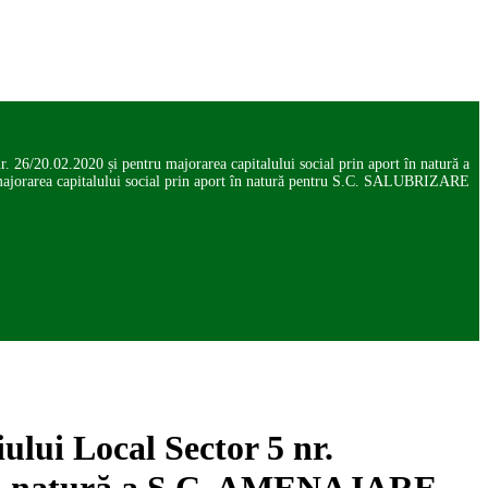
. 26/20.02.2020 și pentru majorarea capitalului social prin aport în natură a
area capitalului social prin aport în natură pentru S.C. SALUBRIZARE
ului Local Sector 5 nr.
t în natură a S.C. AMENAJARE