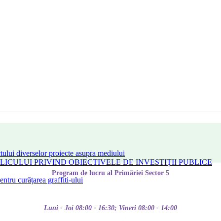
tului diverselor proiecte asupra mediului
CULUI PRIVIND OBIECTIVELE DE INVESTIȚII PUBLICE
Program de lucru al Primăriei Sector 5
tru curățarea graffiti-ului
Luni - Joi 08:00 - 16:30; Vineri 08:00 - 14:00