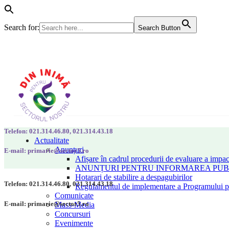
Search for:
Search Button
Telefon: 021.314.46.80, 021.314.43.18
Actualitate
Anunțuri
E-mail: primarie@sector5.ro
Afișare în cadrul procedurii de evaluare a impac
ANUNȚURI PENTRU INFORMAREA PUBLI
Hotarari de stabilire a despagubirilor
Telefon: 021.314.46.80, 021.314.43.18
Regulamentul de implementare a Programului pen
Comunicate
E-mail: primarie@sector5.ro
Mass-Media
Concursuri
Evenimente