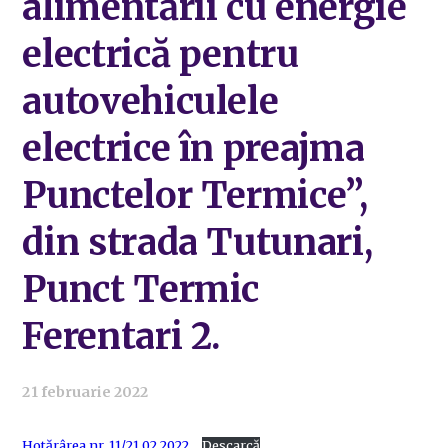
alimentării cu energie
electrică pentru
autovehiculele
electrice în preajma
Punctelor Termice”,
din strada Tutunari,
Punct Termic
Ferentari 2.
21 februarie 2022
Hotărârea nr. 11/21.02.2022
Descarcă