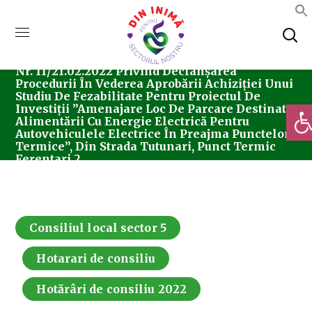
Home
Consiliul Local Sector 5
Hotărârea
Nr. 11/21.02.2022 Privind Declanșarea
Procedurii În Vederea Aprobării Achiziției Unui
Studiu De Fezabilitate Pentru Proiectul De
Deschi
Investiții ”Amenajare Loc De Parcare Destinat
Alimentării Cu Energie Electrică Pentru
Autovehiculele Electrice În Preajma Punctelor
Termice”, Din Strada Tutunari, Punct Termic
Ferentari 2.
Consiliul local sector 5
Hotarari de consiliu
Hotărâri de consiliu 2022