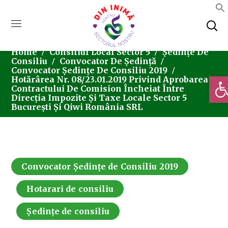
Home
Consiliul Local Sector 5
Ședințe De
Consiliu
Convocator De Ședință
Convocator Ședințe De Consiliu 2019
Deschi
Hotărârea Nr. 08/23.01.2019 Privind Aprobarea
Contractului De Comision Încheiat Între
Direcția Impozite Și Taxe Locale Sector 5
București Și Qiwi România SRL
Convocator Ședințe de Consiliu 2019
Hotarari de consiliu
Ședințe de consiliu