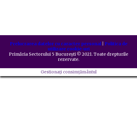
Prelucrarea datelor cu caracter personal
|
Politica de
utilizare cookie-uri
Primăria Sectorului 5 București
©️
2021. Toate drepturile
rezervate.
Gestionați consimțământul