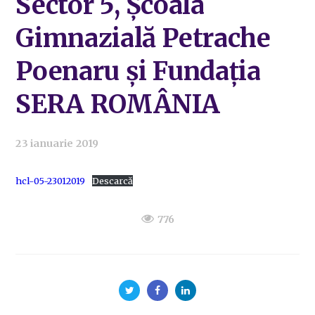
Sector 5, Școala
Gimnazială Petrache
Poenaru și Fundația
SERA ROMÂNIA
23 ianuarie 2019
hcl-05-23012019
Descarcă
776