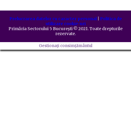
Prelucrarea datelor cu caracter personal
|
Politica de
utilizare cookie-uri
Primăria Sectorului 5 București
©️
2021. Toate drepturile
rezervate.
Gestionați consimțământul