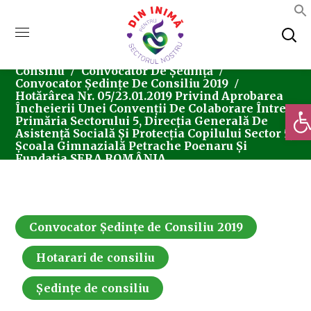
Home
Consiliul Local Sector 5
Ședințe De
Consiliu
Convocator De Ședință
Convocator Ședințe De Consiliu 2019
Hotărârea Nr. 05/23.01.2019 Privind Aprobarea
Deschi
Încheierii Unei Convenții De Colaborare Între
Primăria Sectorului 5, Direcția Generală De
Asistență Socială Și Protecția Copilului Sector 5,
Școala Gimnazială Petrache Poenaru Și
Fundația SERA ROMÂNIA
Convocator Ședințe de Consiliu 2019
Hotarari de consiliu
Ședințe de consiliu