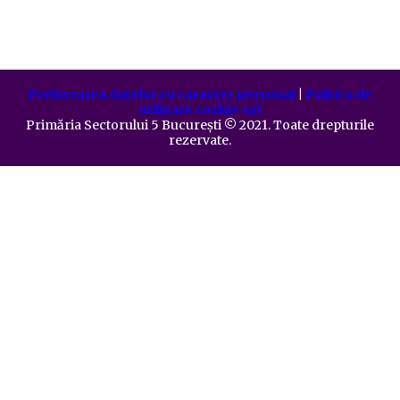
Prelucrarea datelor cu caracter personal
|
Politica de
utilizare cookie-uri
Primăria Sectorului 5 București
©️
2021. Toate drepturile
rezervate.