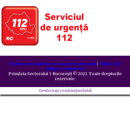
Prelucrarea datelor cu caracter personal
|
Politica de
utilizare cookie-uri
Primăria Sectorului 5 București
©️
2021. Toate drepturile
rezervate.
Gestionați consimțământul