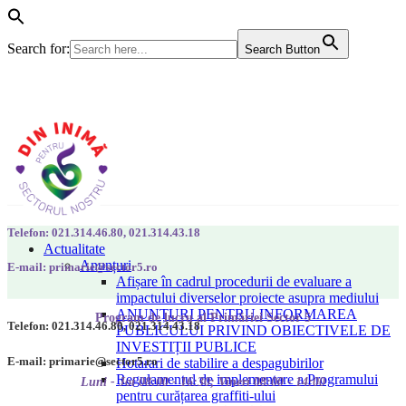
Search for:
Search Button
Telefon: 021.314.46.80, 021.314.43.18
Actualitate
Anunțuri
E-mail: primarie@sector5.ro
Afișare în cadrul procedurii de evaluare a
impactului diverselor proiecte asupra mediului
ANUNȚURI PENTRU INFORMAREA
Program de lucru al Primăriei Sector 5
Telefon: 021.314.46.80, 021.314.43.18
PUBLICULUI PRIVIND OBIECTIVELE DE
INVESTIȚII PUBLICE
E-mail: primarie@sector5.ro
Hotarari de stabilire a despagubirilor
Regulamentul de implementare a Programului
Luni - Joi 08:00 - 16:30; Vineri 08:00 - 14:00
pentru curățarea graffiti-ului