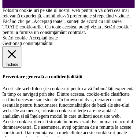
Folosim cookie-uri pe site-ul nostru web pentru a vă oferi cea mai
relevantă experiență, amintindu-vă preferințele și repetând vizitele.
Făcând clic pe „Acceptați toate”, sunteți de acord cu utilizarea
TOATE cookie-urile. Cu toate acestea, puteți vizita „Setări cookie”
pentru a furniza un consimțământ controlat.
Setări cookie
Acceptați toate
Gestionați consimțământul
Închide
Prezentare generală a confidențialității
Acest site web folosește cookie-uri pentru a vă îmbunătăți experiența
în timp ce navigați prin site. Dintre acestea, cookie-urile clasificate
ca fiind necesare sunt stocate în browserul dvs., deoarece sunt
esențiale pentru funcționarea funcționalităților de bază ale site-ului
web. De asemenea, folosim cookie-uri terțe care ne ajută să
analizăm și să înțelegem modul în care utilizați acest site web.
Aceste cookie-uri vor fi stocate în browser-ul dvs. numai cu acordul
dumneavoastră. De asemenea, aveți opțiunea de a renunța la aceste
cookie-uri. Dar renunțarea la unele dintre aceste cookie-uri poate