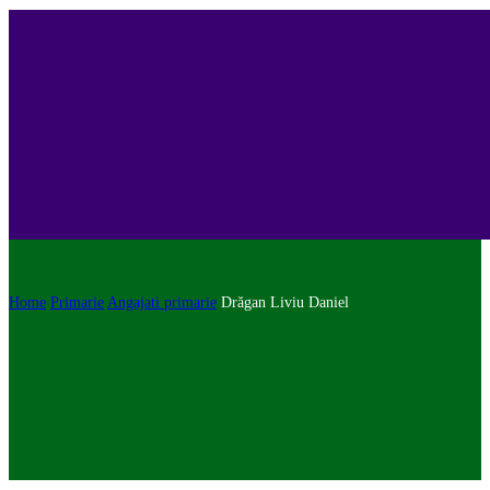
Home
Primarie
Angajati primarie
Drăgan Liviu Daniel