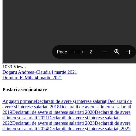
1039
Views
Dogaru Andreea-Claudia
4 martie 2021
Dumitru F. Mihai
4 martie 2021
Postări asemănatoare
Angajati primarie
Declarații de avere și interese salariați
Declaratii de
avere si interese salariati 2018
Declaratii de avere si interese salariati
2019
Declaratii de avere si interese salariati 2020
Declaratii de avere
si interese salariati 2021
Declaratii de avere si interese salariati
2022
Declaratii de avere si interese salariati 2023
Declaratii de avere
si interese salariati 2024
Declarații de avere și interese salariați 2025