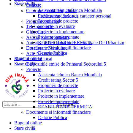
Stare civilă
Proiecte
Contact
Asistenta tehnica Banca Mondiala
Centrul de confidențialitate
Credit rating Sector 5
Prelucrarea datelor cu caracter personal
Propuneri de proiecte
Program audiențe
Proiecte in evaluare
Telefoane utile
Proiecte in implementare
Ghișeul.ro
Proiecte implementate
Asociații de proprietari
REABILITARE TERMICA
Autorizații De Construire – Certificate De Urbanism
Documente si informatii financiare
Descărcare Formulare
Datorie Publica
Acte Necesare/Ghid
Bugetul online
Monitor oficial local
Stare civilă
Dispozitiile emise de Primarul Sectorului 5
Proiecte
Asistenta tehnica Banca Mondiala
Credit rating Sector 5
Propuneri de proiecte
Proiecte in evaluare
Proiecte in implementare
Proiecte implementate
REABILITARE TERMICA
Documente si informatii financiare
Datorie Publica
Bugetul online
Stare civilă