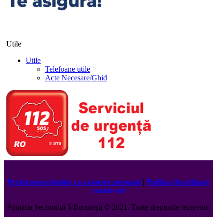
Utile
Utile
Telefoane utile
Acte Necesare/Ghid
Prelucrarea datelor cu caracter personal
|
Politica de utilizare
cookie-uri
Primăria Sectorului 5 București
©️
2021. Toate drepturile rezervate.