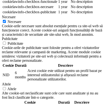
cookielawinfo-checkbox-functionale
1 year
No description
cookielawinfo-checkbox-necesare
1 year
No description
cookielawinfo-checkbox-publicitate
1 year
No description
Necesare
Necesare
Cookie-urile necesare sunt absolut esențiale pentru ca site-ul web să
funcționeze corect. Aceste cookie-uri asigură funcționalități de bază
și caracteristici de securitate ale site-ului web, în mod anonim.
Publicitate
Publicitate
Cookie-urile de publicitate sunt folosite pentru a oferi vizitatorilor
reclame relevante și campanii de marketing. Aceste module cookie
urmăresc vizitatorii pe site-uri web și colectează informații pentru a
oferi reclame personalizate.
Cookie
Durată
Descriere
Acest cookie este utilizat pentru un profil bazat pe
6
NID
interesul utilizatorului și afișează reclame
months
personalizate utilizatorilor.
Altele
Altele
Alte cookie-uri neclasificate sunt cele care sunt analizate și nu au
fost încă clasificate într-o categorie.
Cookie
Durată
Descriere