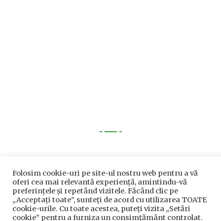
Utile
Utile
Folosim cookie-uri pe site-ul nostru web pentru a vă
oferi cea mai relevantă experiență, amintindu-vă
Telefoane utile
preferințele și repetând vizitele. Făcând clic pe
„Acceptați toate”, sunteți de acord cu utilizarea TOATE
Acte Necesare/Ghid
cookie-urile. Cu toate acestea, puteți vizita „Setări
cookie” pentru a furniza un consimțământ controlat.