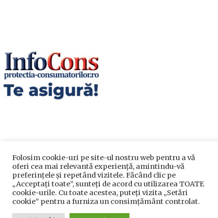
Folosim cookie-uri pe site-ul nostru web pentru a vă
Utile
oferi cea mai relevantă experiență, amintindu-vă
preferințele și repetând vizitele. Făcând clic pe
„Acceptați toate”, sunteți de acord cu utilizarea TOATE
Utile
cookie-urile. Cu toate acestea, puteți vizita „Setări
cookie” pentru a furniza un consimțământ controlat.
Telefoane utile