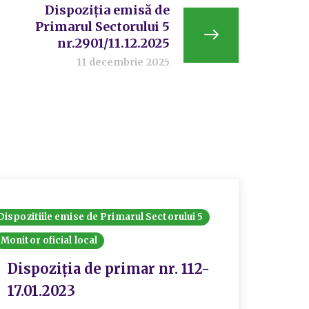
Dispoziția emisă de
Primarul Sectorului 5
nr.2901/11.12.2025
11 decembrie 2025
Dispozitiile emise de Primarul Sectorului 5
Dispozit
Monitor oficial local
Monitor 
Dispoziția de primar nr. 112-
Disp
17.01.2023
06.0