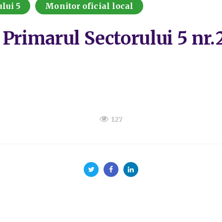
lui 5
Monitor oficial local
 Primarul Sectorului 5 nr.
127