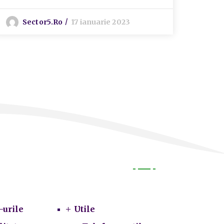
Sector5.ro
17 ianuarie 2023
P
Utile
-urile
Utile