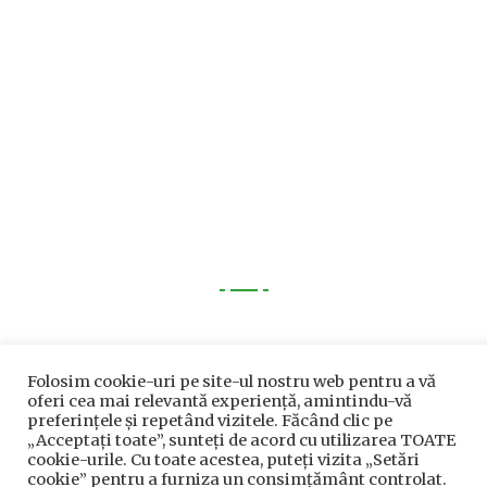
Utile
Utile
Folosim cookie-uri pe site-ul nostru web pentru a vă
oferi cea mai relevantă experiență, amintindu-vă
Telefoane utile
preferințele și repetând vizitele. Făcând clic pe
„Acceptați toate”, sunteți de acord cu utilizarea TOATE
Acte Necesare/Ghid
cookie-urile. Cu toate acestea, puteți vizita „Setări
cookie” pentru a furniza un consimțământ controlat.