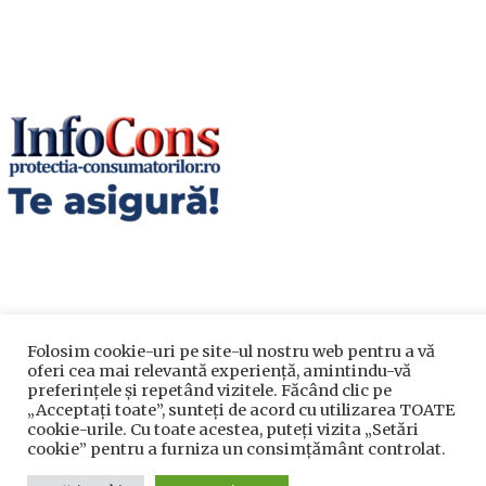
Folosim cookie-uri pe site-ul nostru web pentru a vă
Utile
oferi cea mai relevantă experiență, amintindu-vă
preferințele și repetând vizitele. Făcând clic pe
„Acceptați toate”, sunteți de acord cu utilizarea TOATE
Utile
cookie-urile. Cu toate acestea, puteți vizita „Setări
cookie” pentru a furniza un consimțământ controlat.
Telefoane utile