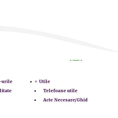
Utile
-urile
Utile
litate
Telefoane utile
Acte Necesare/Ghid