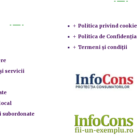
Legal
Politica privind cookie
Primarie
Politica de Confidenția
Termeni și condiții
re
și servicii
ate
local
ii subordonate