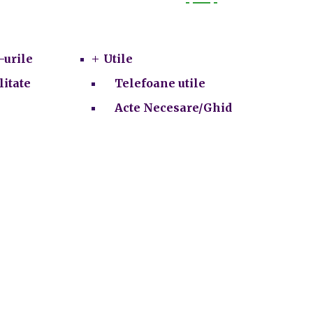
Utile
-urile
Utile
litate
Telefoane utile
Acte Necesare/Ghid