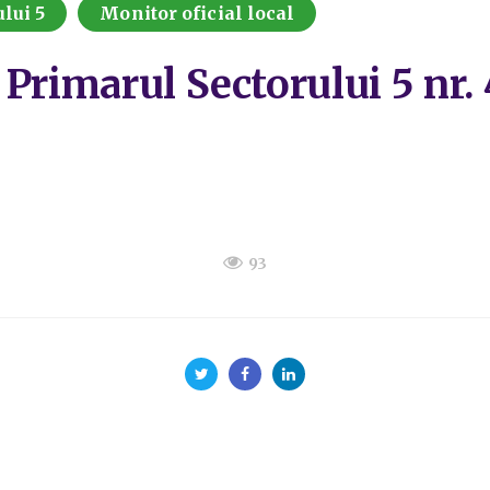
lui 5
Monitor oficial local
 Primarul Sectorului 5 nr.
93