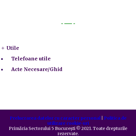
Utile
Utile
Telefoane utile
Acte Necesare/Ghid
Prelucrarea datelor cu caracter personal
|
Politica de
utilizare cookie-uri
Primăria Sectorului 5 București
©️
2021. Toate drepturile
rezervate.