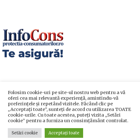
Folosim cookie-uri pe site-ul nostru web pentru a vă
oferi cea mai relevantă experiență, amintindu-vă
Utile
preferințele și repetând vizitele. Făcând clic pe
„Acceptați toate”, sunteți de acord cu utilizarea TOATE
cookie-urile. Cu toate acestea, puteți vizita „Setări
Utile
cookie” pentru a furniza un consimțământ controlat.
Telefoane utile
Setări cookie
Acceptați toate