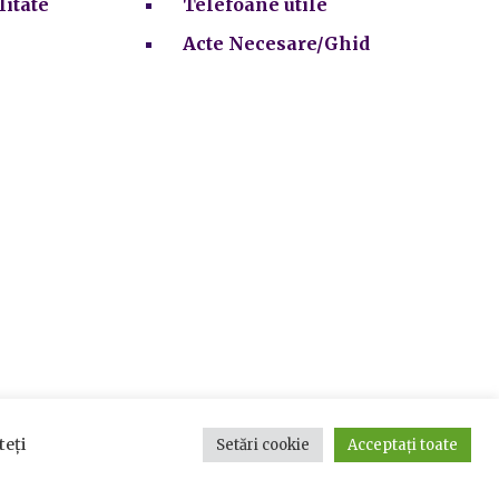
litate
Telefoane utile
Acte Necesare/Ghid
teți
Setări cookie
Acceptați toate
ie-uri