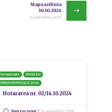
Mapa sedinta
30.10.2024
1 noiembrie 2024
Documente
Hotărâri
Docume
PREZIDENTIALE 2024
PREZID
Hotararea nr. 02/14.10.2024
Deci
Rustem Ionut
14 octombrie 2024
R