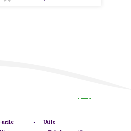
Utile
-urile
Utile