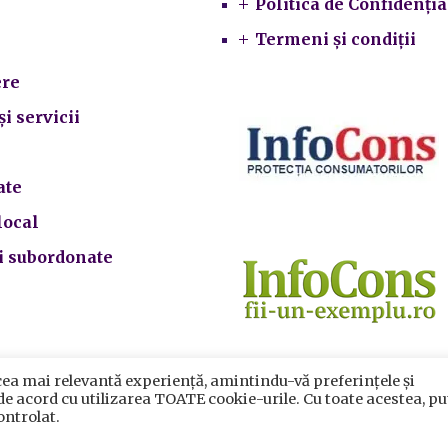
Politica de Confidenția
Termeni și condiții
re
și servicii
ate
local
ii subordonate
cea mai relevantă experiență, amintindu-vă preferințele și
 de acord cu utilizarea TOATE cookie-urile. Cu toate acestea, pu
ontrolat.
crarea datelor cu caracter personal
|
Politica de utilizare cook