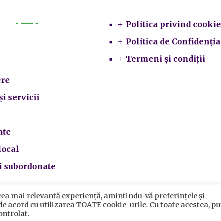
Politica privind cookie
Primarie
Politica de Confidenția
Termeni și condiții
re
și servicii
ate
local
ii subordonate
cea mai relevantă experiență, amintindu-vă preferințele și
crarea datelor cu caracter personal
|
Politica de utilizare cook
 de acord cu utilizarea TOATE cookie-urile. Cu toate acestea, pu
rimăria Sectorului 5 București
©️
2021. Toate drepturile rezervat
ontrolat.