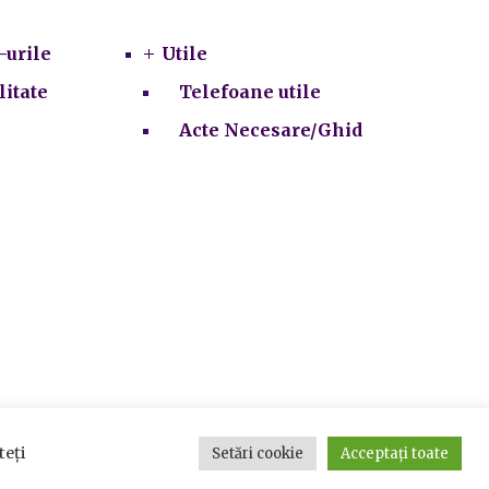
-urile
Utile
litate
Telefoane utile
Acte Necesare/Ghid
ie-uri
teți
Setări cookie
Acceptați toate
e.