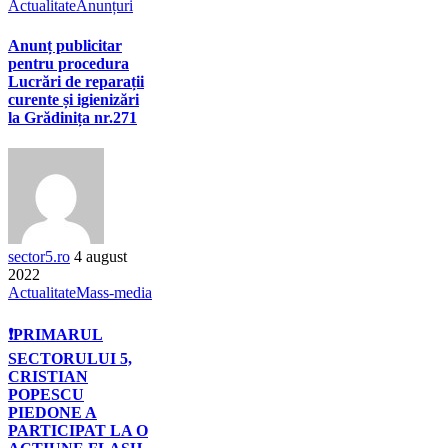
Actualitate
Anunțuri
Anunț publicitar
pentru procedura
Lucrări de reparații
curente și igienizări
la Grădinița nr.271
sector5.ro
4 august
2022
Actualitate
Mass-media
❗PRIMARUL
SECTORULUI 5,
CRISTIAN
POPESCU
PIEDONE A
PARTICIPAT LA O