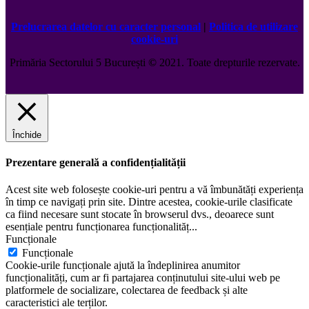
Prelucrarea datelor cu caracter personal
|
Politica de utilizare
cookie-uri
Primăria Sectorului 5 București
©️
2021. Toate drepturile rezervate.
Închide
Prezentare generală a confidențialității
Acest site web folosește cookie-uri pentru a vă îmbunătăți experiența
în timp ce navigați prin site. Dintre acestea, cookie-urile clasificate
ca fiind necesare sunt stocate în browserul dvs., deoarece sunt
esențiale pentru funcționarea funcționalităț
...
Funcționale
Funcționale
Cookie-urile funcționale ajută la îndeplinirea anumitor
funcționalități, cum ar fi partajarea conținutului site-ului web pe
platformele de socializare, colectarea de feedback și alte
caracteristici ale terților.