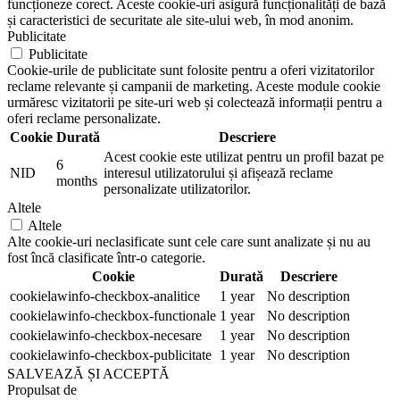
funcționeze corect. Aceste cookie-uri asigură funcționalități de bază
și caracteristici de securitate ale site-ului web, în mod anonim.
Publicitate
Publicitate
Cookie-urile de publicitate sunt folosite pentru a oferi vizitatorilor
reclame relevante și campanii de marketing. Aceste module cookie
urmăresc vizitatorii pe site-uri web și colectează informații pentru a
oferi reclame personalizate.
Cookie
Durată
Descriere
Acest cookie este utilizat pentru un profil bazat pe
6
NID
interesul utilizatorului și afișează reclame
months
personalizate utilizatorilor.
Altele
Altele
Alte cookie-uri neclasificate sunt cele care sunt analizate și nu au
fost încă clasificate într-o categorie.
Cookie
Durată
Descriere
cookielawinfo-checkbox-analitice
1 year
No description
cookielawinfo-checkbox-functionale
1 year
No description
cookielawinfo-checkbox-necesare
1 year
No description
cookielawinfo-checkbox-publicitate
1 year
No description
SALVEAZĂ ȘI ACCEPTĂ
Propulsat de