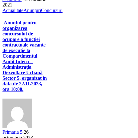
2021
Actualitate
Anunțuri
Concursuri
Anunțul pentru
organizarea
concursului de
ocupare a funcției
contractuale vacante
de execuție la
Compartimentul
Audit Intern –
Administrația
Dezvoltare Urbană
Sector 5, organizat în
data de 22.11.2023,
ora 10:00.
Primaria 5
26
octombrie 2023