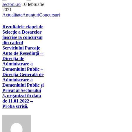
sector5.ro
10 februarie
2021
Actualitate
Anunțuri
Concursuri
Rezultatele etapei de
Selecție a Dosarelor
înscrise la concursul
din cadrul
Serviciului Parcaje
Auto de Reședință –
Direcția de
Administrare a
Domeniului Public –
Direcția Generală de
Administrare a
Domeniului Public și
Privat al Sectorului
5, organizat în data
de 11.01.2022 –
Proba scrisă.