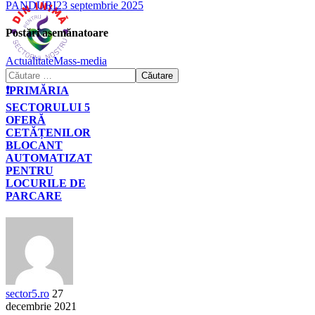
PANDURI
23 septembrie 2025
Postări asemănatoare
Actualitate
Mass-media
❗PRIMĂRIA
SECTORULUI 5
OFERĂ
CETĂȚENILOR
BLOCANT
AUTOMATIZAT
PENTRU
LOCURILE DE
PARCARE
sector5.ro
27
decembrie 2021