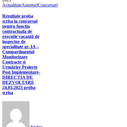
Actualitate
Anunțuri
Concursuri
Rezultate proba
scrisa la concursul
pentru functia
contractuala de
execuție vacantă de
inspector de
specialitate gr. IA –
Compartimentul
Monitorizare
Contracte și
Urmărire Proiecte
Post Implementare-
DIRECȚIA DE
DEZVOLTARE
24.03.2023 proba
scrisa
Sector