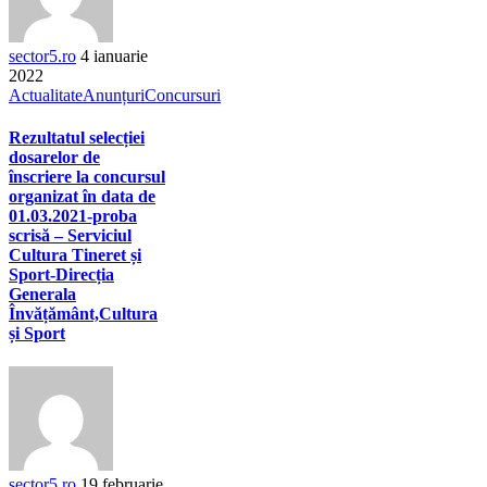
sector5.ro
4 ianuarie
2022
Actualitate
Anunțuri
Concursuri
Rezultatul selecției
dosarelor de
înscriere la concursul
organizat în data de
01.03.2021-proba
scrisă – Serviciul
Cultura Tineret și
Sport-Direcția
Generala
Învățământ,Cultura
și Sport
sector5.ro
19 februarie