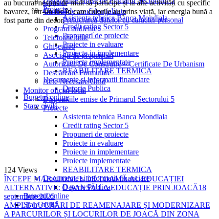
Dispozitiile emise de Primarul Sectorului 5
Contact
au bucurat nespus de mult să participe și la alte activități cu specific
Proiecte
Centrul de confidențialitate
bavarez, într-un loc în care culorile au prins viață, iar energia bună a
Asistenta tehnica Banca Mondiala
Prelucrarea datelor cu caracter personal
fost parte din decor.
Credit rating Sector 5
Program audiențe
Propuneri de proiecte
Telefoane utile
Proiecte in evaluare
Ghișeul.ro
Proiecte in implementare
Asociații de proprietari
Proiecte implementate
Autorizații De Construire – Certificate De Urbanism
REABILITARE TERMICA
Descărcare Formulare
Documente si informatii financiare
Acte Necesare/Ghid
Datorie Publica
Monitor oficial local
Bugetul online
Dispozitiile emise de Primarul Sectorului 5
Stare civilă
Proiecte
Asistenta tehnica Banca Mondiala
Credit rating Sector 5
Propuneri de proiecte
Proiecte in evaluare
Proiecte in implementare
Proiecte implementate
REABILITARE TERMICA
124
Views
Documente si informatii financiare
ÎNCEPE MARATONUL DE TOAMĂ AL EDUCAȚIEI
Datorie Publica
ALTERNATIVE: O ȘANSĂ LA EDUCAȚIE PRIN JOACĂ
18
Bugetul online
septembrie 2025
Stare civilă
AMPLE LUCRĂRI DE REAMENAJARE ȘI MODERNIZARE
A PARCURILOR ȘI LOCURILOR DE JOACĂ DIN ZONA