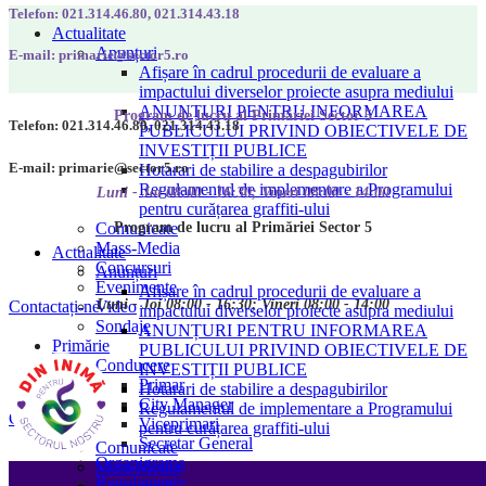
Telefon: 021.314.46.80, 021.314.43.18
Actualitate
Anunțuri
E-mail: primarie@sector5.ro
Afișare în cadrul procedurii de evaluare a
impactului diverselor proiecte asupra mediului
ANUNȚURI PENTRU INFORMAREA
Program de lucru al Primăriei Sector 5
Telefon: 021.314.46.80, 021.314.43.18
PUBLICULUI PRIVIND OBIECTIVELE DE
INVESTIȚII PUBLICE
E-mail: primarie@sector5.ro
Hotarari de stabilire a despagubirilor
Regulamentul de implementare a Programului
Luni - Joi 08:00 - 16:30; Vineri 08:00 - 14:00
pentru curățarea graffiti-ului
Program de lucru al Primăriei Sector 5
Comunicate
Mass-Media
Actualitate
Concursuri
Anunțuri
Evenimente
Afișare în cadrul procedurii de evaluare a
Luni - Joi 08:00 - 16:30; Vineri 08:00 - 14:00
Video
Contactați-ne
impactului diverselor proiecte asupra mediului
Sondaje
ANUNȚURI PENTRU INFORMAREA
Primărie
PUBLICULUI PRIVIND OBIECTIVELE DE
Conducere
INVESTIȚII PUBLICE
Primar
Hotarari de stabilire a despagubirilor
City Manager
Regulamentul de implementare a Programului
Contactați-ne
Viceprimari
pentru curățarea graffiti-ului
Secretar General
Comunicate
Organigrama
Mass-Media
Regulamente