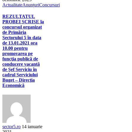
Actualitate
Anunțuri
Concursuri
REZULTATUL
PROBEI SCRISE la
concursul organizat
de Primăria
Sectorului 5 în data
de 13.01.2021 ora
10.00 pentru
promovarea pe
funcţia publică de
conducere vacantă
de Şef Serviciu în
cadrul Serviciului
Buget – Direcţia
Economică
sector5.ro
14 ianuarie
2021