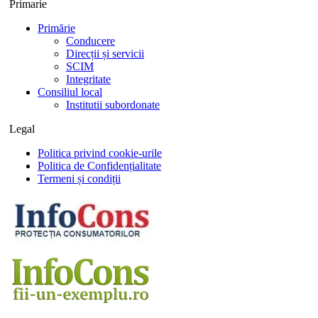
Primarie
Primărie
Conducere
Direcții și servicii
SCIM
Integritate
Consiliul local
Institutii subordonate
Legal
Politica privind cookie-urile
Politica de Confidențialitate
Termeni și condiții