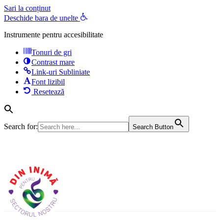
Sari la conținut
Deschide bara de unelte
Instrumente pentru accesibilitate
Tonuri de gri
Contrast mare
Link-uri Subliniate
Font lizibil
Resetează
Search for:
Search Button