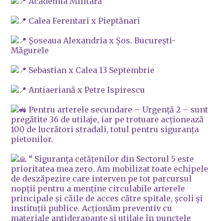
Academia Militară
Calea Ferentari x Pieptănari
Șoseaua Alexandria x Șos. București-
Măgurele
Sebastian x Calea 13 Septembrie
Antiaeriană x Petre Ispirescu
Pentru arterele secundare – Urgență 2 – sunt
pregătite 36 de utilaje, iar pe trotuare acționează
100 de lucrători stradali, totul pentru siguranța
pietonilor.
“ Siguranța cetățenilor din Sectorul 5 este
prioritatea mea zero. Am mobilizat toate echipele
de deszăpezire care interven pe tot parcursul
nopții pentru a menține circulabile arterele
principale și căile de acces către spitale, școli și
instituții publice. Acționăm preventiv cu
materiale antiderapante și utilaje în punctele