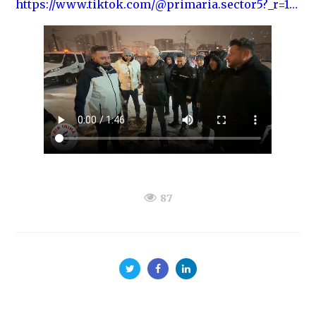
https://www.tiktok.com/@primaria.sector5?_r=1…
87