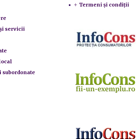
Termeni și condiții
re
și servicii
ate
local
ii subordonate