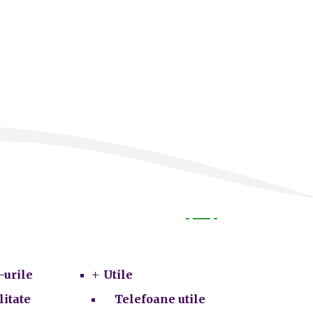
Utile
-urile
Utile
litate
Telefoane utile