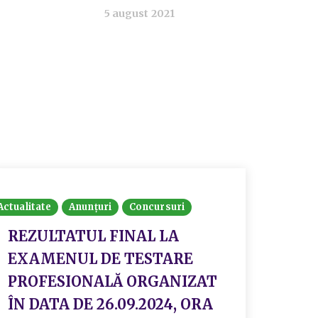
5 august 2021
Actualit
Actualitate
Anunțuri
Concursuri
REC
DE 
REZULTATUL FINAL LA
EXAMENUL DE TESTARE
PROFESIONALĂ ORGANIZAT
S
ÎN DATA DE 26.09.2024, ORA