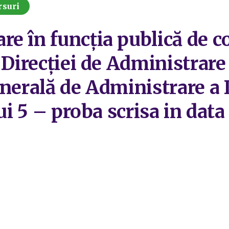
rsuri
e în funcția publică de c
l Direcției de Administrar
enerală de Administrare a
lui 5 – proba scrisa in dat