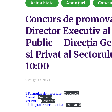
Actualitate
Anunțuri
Concu
Concurs de promovar
Director Executiv a
Public – Direcția G
si Privat al Sectoru
10:00
5 august 2021
1.Formular de inscriere
Descarcă
Anunt
Descarcă
Atributii
Descarcă
Bibliografie si Tematica
Descarcă