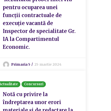
pentru ocuparea unei
funcții contractuale de
execuție vacantă de
Inspector de specialitate Gr.
IA la Compartimentul
Economic.
Primaria 5
25 martie 2024
Actualitate
Concursuri
Notă cu privire la
îndreptarea unor erori
materiale și de redactare la