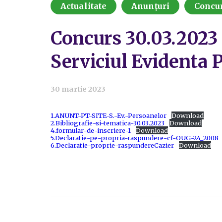
Actualitate
Anunțuri
Concu
Concurs 30.03.2023 – 
Serviciul Evidenta P
30 martie 2023
1.ANUNT-PT-SITE-S.-Ev.-Persoanelor
Download
2.Bibliografie-si-tematica-30.03.2023
Download
4.formular-de-inscriere-1
Download
5.Declaratie-pe-propria-raspundere-cf-OUG-24_2008
6.Declaratie-proprie-raspundereCazier
Download