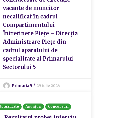
vacante de muncitor
necalificat în cadrul
Compartimentului
Întreținere Piețe – Direcția
Administrare Piețe din
cadrul aparatului de
specialitate al Primarului
Sectorului 5
Primaria 5
29 iulie 2024
Actualitate
Anunțuri
Concursuri
Rezultatul probei interviu