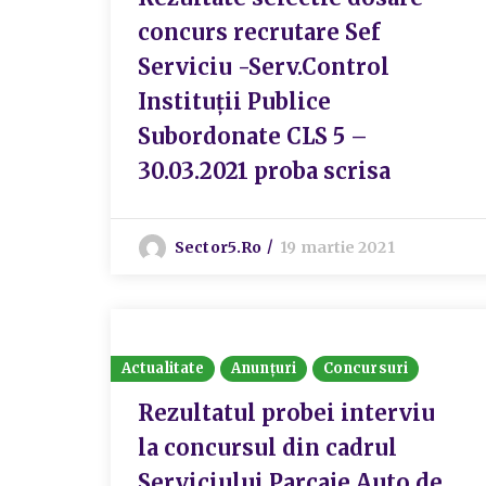
concurs recrutare Sef
Serviciu -Serv.Control
Instituții Publice
Subordonate CLS 5 –
30.03.2021 proba scrisa
Sector5.ro
19 martie 2021
Actualitate
Anunțuri
Concursuri
Rezultatul probei interviu
la concursul din cadrul
Serviciului Parcaje Auto de