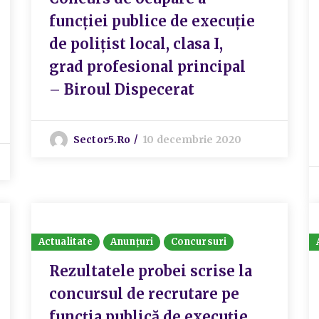
funcției publice de execuție
de polițist local, clasa I,
grad profesional principal
– Biroul Dispecerat
Sector5.ro
10 decembrie 2020
Actualitate
Anunțuri
Concursuri
Rezultatele probei scrise la
concursul de recrutare pe
funcția publică de execuție