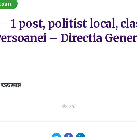
rsuri
1 post, politist local, cla
ersoanei – Directia Genera
Download
576