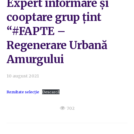
Expert informare și
cooptare grup țint
“#FAPTE –
Regenerare Urbană
Amurgului
10 august 2021
Rezultate selecție
Descarcă
702