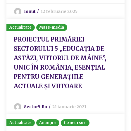
Ionut
12 februarie 2025
Actualitate
Mass-media
PROIECTUL PRIMĂRIEI
SECTORULUI 5 „EDUCAȚIA DE
ASTĂZI, VIITORUL DE MÂINE”,
UNIC ÎN ROMÂNIA, ESENȚIAL
PENTRU GENERAȚIILE
ACTUALE ȘI VIITOARE
Sector5.ro
21 ianuarie 2021
Actualitate
Anunțuri
Concursuri