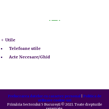
Utile
Utile
Telefoane utile
Acte Necesare/Ghid
Prelucrarea datelor cu caracter personal
|
Politica de
utilizare cookie-uri
Primăria Sectorului 5 București
©️
2021. Toate drepturile
rezervate.