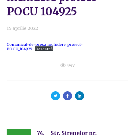
POCU 104925
15 aprilie 2022
Comunicat-de-presa_inchidere_proiect-
POCU_104925
Descarcă
947
74. Str. Sirenelor nr.