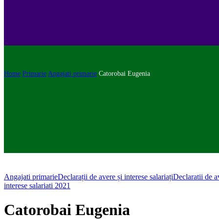
Home
Primarie
Angajati primarie
Catorobai Eugenia
Angajati primarie
Declarații de avere și interese salariați
Declaratii de a
interese salariati 2021
Catorobai Eugenia