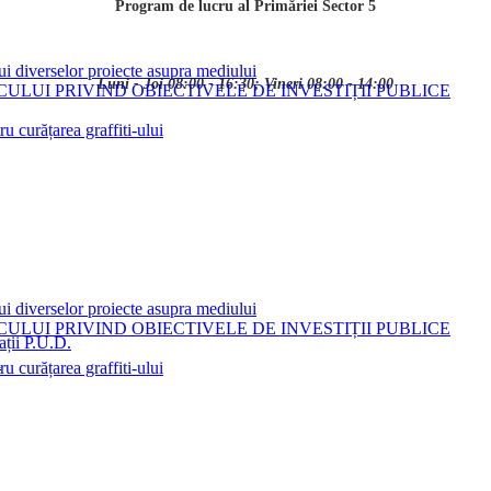
Program de lucru al Primăriei Sector 5
ui diverselor proiecte asupra mediului
Luni - Joi 08:00 - 16:30; Vineri 08:00 - 14:00
LUI PRIVIND OBIECTIVELE DE INVESTIȚII PUBLICE
 curățarea graffiti-ului
ui diverselor proiecte asupra mediului
LUI PRIVIND OBIECTIVELE DE INVESTIȚII PUBLICE
ații P.U.D.
i
 curățarea graffiti-ului