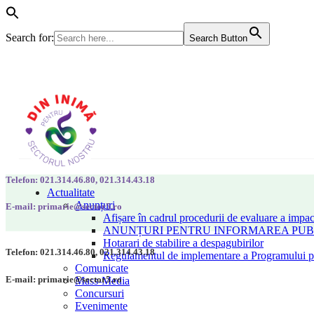
Search for:
Search Button
Telefon: 021.314.46.80, 021.314.43.18
Actualitate
Anunțuri
E-mail: primarie@sector5.ro
Afișare în cadrul procedurii de evaluare a impac
ANUNȚURI PENTRU INFORMAREA PUBLI
Hotarari de stabilire a despagubirilor
Telefon: 021.314.46.80, 021.314.43.18
Regulamentul de implementare a Programului pen
Comunicate
E-mail: primarie@sector5.ro
Mass-Media
Concursuri
Evenimente