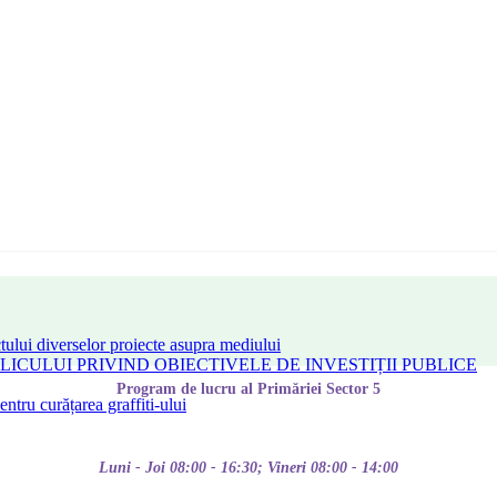
tului diverselor proiecte asupra mediului
CULUI PRIVIND OBIECTIVELE DE INVESTIȚII PUBLICE
Program de lucru al Primăriei Sector 5
tru curățarea graffiti-ului
Luni - Joi 08:00 - 16:30; Vineri 08:00 - 14:00