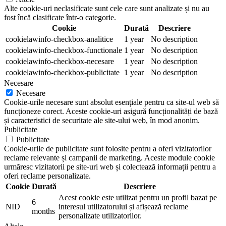
Alte cookie-uri neclasificate sunt cele care sunt analizate și nu au
fost încă clasificate într-o categorie.
Cookie
Durată
Descriere
cookielawinfo-checkbox-analitice
1 year
No description
cookielawinfo-checkbox-functionale
1 year
No description
cookielawinfo-checkbox-necesare
1 year
No description
cookielawinfo-checkbox-publicitate
1 year
No description
Necesare
Necesare
Cookie-urile necesare sunt absolut esențiale pentru ca site-ul web să
funcționeze corect. Aceste cookie-uri asigură funcționalități de bază
și caracteristici de securitate ale site-ului web, în mod anonim.
Publicitate
Publicitate
Cookie-urile de publicitate sunt folosite pentru a oferi vizitatorilor
reclame relevante și campanii de marketing. Aceste module cookie
urmăresc vizitatorii pe site-uri web și colectează informații pentru a
oferi reclame personalizate.
Cookie
Durată
Descriere
Acest cookie este utilizat pentru un profil bazat pe
6
NID
interesul utilizatorului și afișează reclame
months
personalizate utilizatorilor.