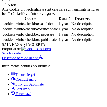
Altele
Altele
Alte cookie-uri neclasificate sunt cele care sunt analizate și nu au
fost încă clasificate într-o categorie.
Cookie
Durată
Descriere
cookielawinfo-checkbox-analitice
1 year
No description
cookielawinfo-checkbox-functionale
1 year
No description
cookielawinfo-checkbox-necesare
1 year
No description
cookielawinfo-checkbox-publicitate
1 year
No description
SALVEAZĂ ȘI ACCEPTĂ
Propulsat de
Sari la conținut
Deschide bara de unelte
Instrumente pentru accesibilitate
Tonuri de gri
Contrast mare
Link-uri Subliniate
Font lizibil
Resetează