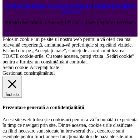
Prelucrarea datelor cu caracter personal
|
Politica de utilizare
cookie-uri
Primăria Sectorului 5 București
©️
2021. Toate drepturile rezervate.
Folosim cookie-uri pe site-ul nostru web pentru a vă oferi cea mai
relevantă experiență, amintindu-vă preferințele și repetând vizitele.
Făcând clic pe „Acceptați toate”, sunteți de acord cu utilizarea
TOATE cookie-urile. Cu toate acestea, puteți vizita „Setări cookie”
pentru a furniza un consimțământ controlat.
Setări cookie
Acceptați toate
Gestionați consimțământul
Închide
Prezentare generală a confidențialității
Acest site web folosește cookie-uri pentru a vă îmbunătăți experiența
în timp ce navigați prin site. Dintre acestea, cookie-urile clasificate
ca fiind necesare sunt stocate în browserul dvs., deoarece sunt
esențiale pentru funcționarea funcționalităților de bază ale site-ului