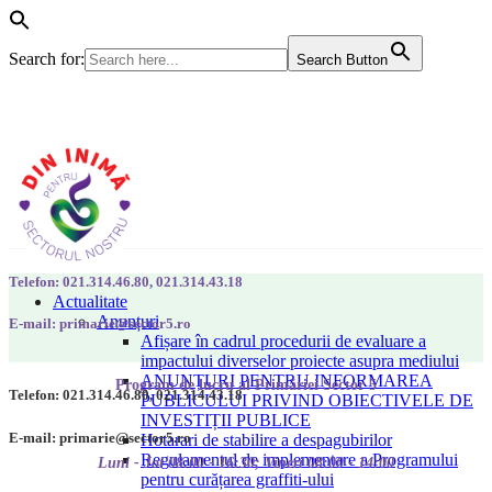
Search for:
Search Button
Telefon: 021.314.46.80, 021.314.43.18
Actualitate
Anunțuri
E-mail: primarie@sector5.ro
Afișare în cadrul procedurii de evaluare a
impactului diverselor proiecte asupra mediului
ANUNȚURI PENTRU INFORMAREA
Program de lucru al Primăriei Sector 5
Telefon: 021.314.46.80, 021.314.43.18
PUBLICULUI PRIVIND OBIECTIVELE DE
INVESTIȚII PUBLICE
E-mail: primarie@sector5.ro
Hotarari de stabilire a despagubirilor
Regulamentul de implementare a Programului
Luni - Joi 08:00 - 16:30; Vineri 08:00 - 14:00
pentru curățarea graffiti-ului