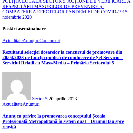
POLIȚIA LOCALĂ SECTOR 5, ACȚIUNE DE VERIFICARE A
RESPECTĂRII MĂSURILOR DE PREVENIRE ȘI
COMBATERE A EFECTELOR PANDEMIEI DE COVID-19
15
noiembrie 2020
Postări asemănatoare
Actualitate
Anunțuri
Concursuri
Rezultatul selecției dosarelor la concursul de promovare din
20.04.2023 pe funcția publică de conducere de Șef Serviciu –
Serviciul Relații cu Mass-Media – Primăria Sectorului 5
Sector 5
20 aprilie 2023
Actualitate
Anunțuri
Anunț cu privire la promovarea conceptului Școala
Profesională Metropolitană în sistem dual – Drumul tău spre
reușită