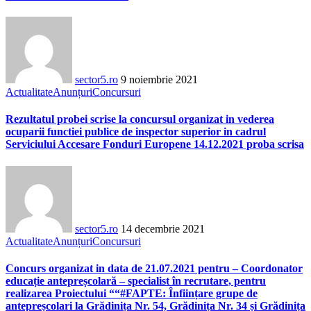
sector5.ro
9 noiembrie 2021
Actualitate
Anunțuri
Concursuri
Rezultatul probei scrise la concursul organizat in vederea
ocuparii functiei publice de inspector superior in cadrul
Serviciului Accesare Fonduri Europene 14.12.2021 proba scrisa
sector5.ro
14 decembrie 2021
Actualitate
Anunțuri
Concursuri
Concurs organizat in data de 21.07.2021 pentru – Coordonator
educație antepreșcolară – specialist în recrutare, pentru
realizarea Proiectului ““#FAPTE: Înființare grupe de
antepreșcolari la Grădinița Nr. 54, Grădinița Nr. 34 și Grădinița