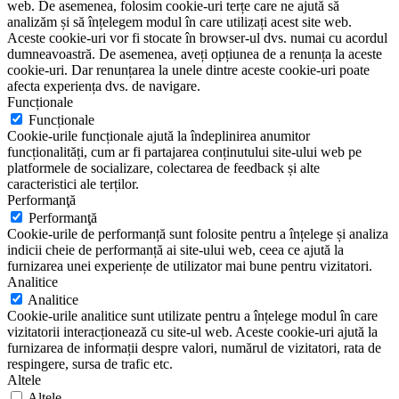
web. De asemenea, folosim cookie-uri terțe care ne ajută să
analizăm și să înțelegem modul în care utilizați acest site web.
Aceste cookie-uri vor fi stocate în browser-ul dvs. numai cu acordul
dumneavoastră. De asemenea, aveți opțiunea de a renunța la aceste
cookie-uri. Dar renunțarea la unele dintre aceste cookie-uri poate
afecta experiența dvs. de navigare.
Funcționale
Funcționale
Cookie-urile funcționale ajută la îndeplinirea anumitor
funcționalități, cum ar fi partajarea conținutului site-ului web pe
platformele de socializare, colectarea de feedback și alte
caracteristici ale terților.
Performanţă
Performanţă
Cookie-urile de performanță sunt folosite pentru a înțelege și analiza
indicii cheie de performanță ai site-ului web, ceea ce ajută la
furnizarea unei experiențe de utilizator mai bune pentru vizitatori.
Analitice
Analitice
Cookie-urile analitice sunt utilizate pentru a înțelege modul în care
vizitatorii interacționează cu site-ul web. Aceste cookie-uri ajută la
furnizarea de informații despre valori, numărul de vizitatori, rata de
respingere, sursa de trafic etc.
Altele
Altele