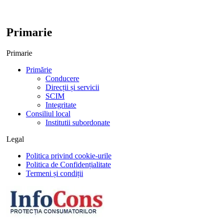
Primarie
Primarie
Primărie
Conducere
Direcții și servicii
SCIM
Integritate
Consiliul local
Institutii subordonate
Legal
Politica privind cookie-urile
Politica de Confidențialitate
Termeni și condiții