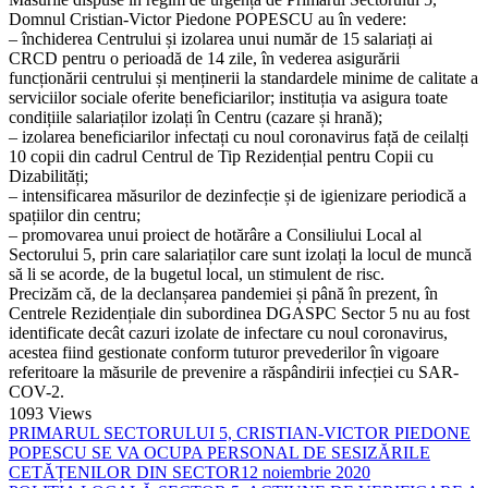
Domnul Cristian-Victor Piedone POPESCU au în vedere:
– închiderea Centrului și izolarea unui număr de 15 salariați ai
CRCD pentru o perioadă de 14 zile, în vederea asigurării
funcționării centrului și menținerii la standardele minime de calitate a
serviciilor sociale oferite beneficiarilor; instituția va asigura toate
condițiile salariaților izolați în Centru (cazare și hrană);
– izolarea beneficiarilor infectați cu noul coronavirus față de ceilalți
10 copii din cadrul Centrul de Tip Rezidențial pentru Copii cu
Dizabilități;
– intensificarea măsurilor de dezinfecție și de igienizare periodică a
spațiilor din centru;
– promovarea unui proiect de hotărâre a Consiliului Local al
Sectorului 5, prin care salariaților care sunt izolați la locul de muncă
să li se acorde, de la bugetul local, un stimulent de risc.
Precizăm că, de la declanșarea pandemiei și până în prezent, în
Centrele Rezidențiale din subordinea DGASPC Sector 5 nu au fost
identificate decât cazuri izolate de infectare cu noul coronavirus,
acestea fiind gestionate conform tuturor prevederilor în vigoare
referitoare la măsurile de prevenire a răspândirii infecției cu SAR-
COV-2.
1093
Views
PRIMARUL SECTORULUI 5, CRISTIAN-VICTOR PIEDONE
POPESCU SE VA OCUPA PERSONAL DE SESIZĂRILE
CETĂȚENILOR DIN SECTOR
12 noiembrie 2020