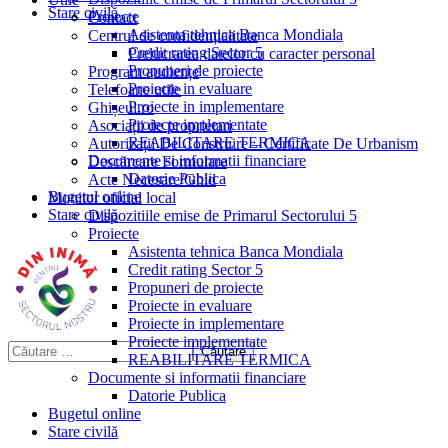
Stare civilă
Proiecte
Contact
Asistenta tehnica Banca Mondiala
Centrul de confidențialitate
Credit rating Sector 5
Prelucrarea datelor cu caracter personal
Propuneri de proiecte
Program audiențe
Proiecte in evaluare
Telefoane utile
Proiecte in implementare
Ghișeul.ro
Proiecte implementate
Asociații de proprietari
REABILITARE TERMICA
Autorizații De Construire – Certificate De Urbanism
Documente si informatii financiare
Descărcare Formulare
Datorie Publica
Acte Necesare/Ghid
Bugetul online
Monitor oficial local
Stare civilă
Dispozitiile emise de Primarul Sectorului 5
Proiecte
Asistenta tehnica Banca Mondiala
Credit rating Sector 5
Propuneri de proiecte
Proiecte in evaluare
Proiecte in implementare
Proiecte implementate
REABILITARE TERMICA
Documente si informatii financiare
Datorie Publica
Bugetul online
Stare civilă