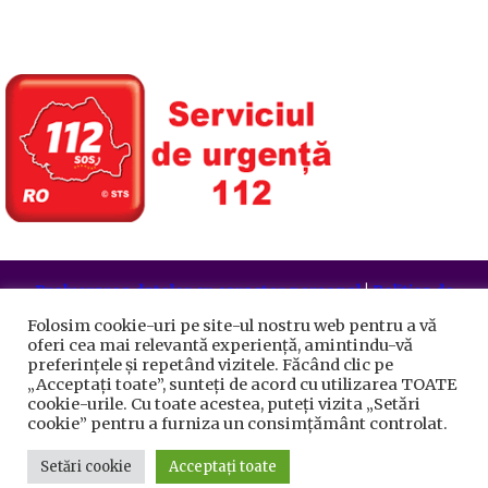
Prelucrarea datelor cu caracter personal
|
Politica de
utilizare cookie-uri
Folosim cookie-uri pe site-ul nostru web pentru a vă
Primăria Sectorului 5 București
©️
2021. Toate drepturile
oferi cea mai relevantă experiență, amintindu-vă
rezervate.
preferințele și repetând vizitele. Făcând clic pe
„Acceptați toate”, sunteți de acord cu utilizarea TOATE
cookie-urile. Cu toate acestea, puteți vizita „Setări
cookie” pentru a furniza un consimțământ controlat.
Setări cookie
Acceptați toate