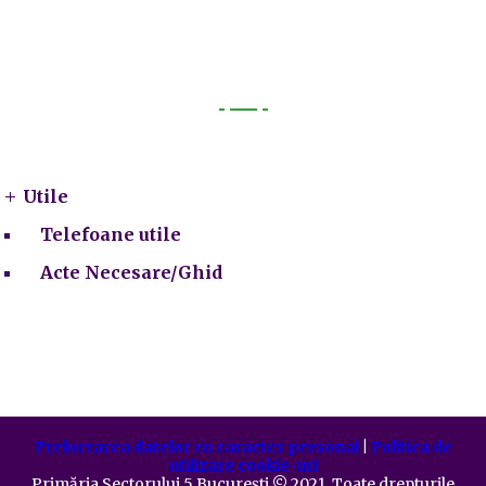
Utile
Utile
Telefoane utile
Acte Necesare/Ghid
Prelucrarea datelor cu caracter personal
|
Politica de
utilizare cookie-uri
Primăria Sectorului 5 București
©️
2021. Toate drepturile