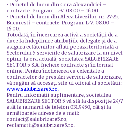
• Punctul de lucru din Cora Alexandriei –
contracte. Program: L-V: 08.00 – 16.00
• Punctul de lucru din Aleea Livezilor, nr. 27-25,
Bucuresti – contracte. Program: L-V: 08.00 –
16.00.
Totodată, în încercarea activă a societății de a
duce la îndeplinire atribuțiile delegate și de a
asigura cetățeniilor aflați pe raza teritorială a
Sectorului 5 serviciile de salubrizare la un nivel
optim, la ora actuală, societatea SALUBRIZARE
SECTOR 5 S.A. încheie contracte și în format
online. Pentru încheierea cu celeritate a
contractelor de prestări servicii de salubrizare,
vă rugăm să accesați site-ul oficial al societății:
www.salubrizare5.ro.
Pentru informații suplimentare, societatea
SALUBRIZARE SECTOR 5 vă stă la dispoziție 24/7
atât la numarul de telefon 031.9450, cât și la
următoarele adrese de e-mail:
contact@salubrizare5.ro,
reclamatii@salubrizare5.ro.