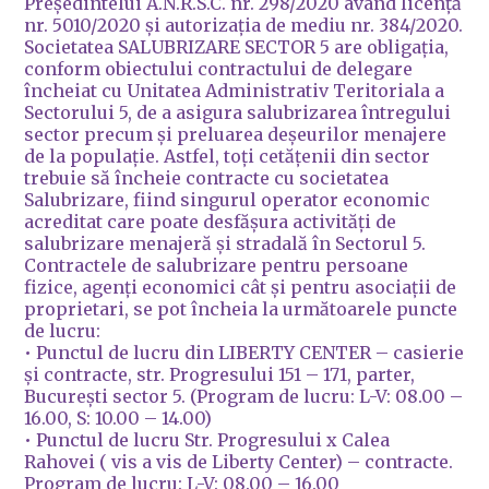
Președintelui A.N.R.S.C. nr. 298/2020 având licență
nr. 5010/2020 și autorizația de mediu nr. 384/2020.
Societatea SALUBRIZARE SECTOR 5 are obligația,
conform obiectului contractului de delegare
încheiat cu Unitatea Administrativ Teritoriala a
Sectorului 5, de a asigura salubrizarea întregului
sector precum și preluarea deșeurilor menajere
de la populație. Astfel, toți cetățenii din sector
trebuie să încheie contracte cu societatea
Salubrizare, fiind singurul operator economic
acreditat care poate desfășura activități de
salubrizare menajeră și stradală în Sectorul 5.
Contractele de salubrizare pentru persoane
fizice, agenți economici cât și pentru asociații de
proprietari, se pot încheia la următoarele puncte
de lucru:
• Punctul de lucru din LIBERTY CENTER – casierie
și contracte, str. Progresului 151 – 171, parter,
București sector 5. (Program de lucru: L-V: 08.00 –
16.00, S: 10.00 – 14.00)
• Punctul de lucru Str. Progresului x Calea
Rahovei ( vis a vis de Liberty Center) – contracte.
Program de lucru: L-V: 08.00 – 16.00