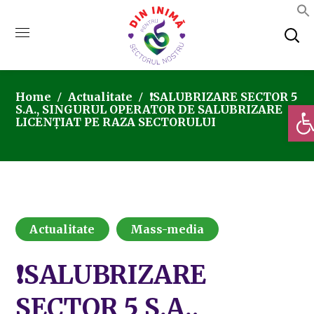
Home
Actualitate
❗SALUBRIZARE SECTOR 5
Deschi
S.A., SINGURUL OPERATOR DE SALUBRIZARE
LICENȚIAT PE RAZA SECTORULUI
Actualitate
Mass-media
❗SALUBRIZARE
SECTOR 5 S.A.,