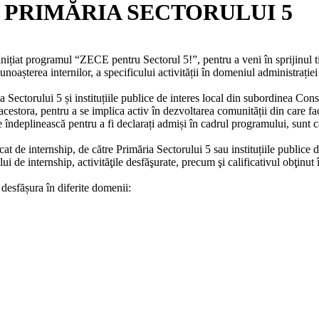
 PRIMĂRIA SECTORULUI 5
nițiat programul “ZECE pentru Sectorul 5!”, pentru a veni în sprijinul ti
unoașterea internilor, a specificului activității în domeniul administrație
ectorului 5 și instituțiile publice de interes local din subordinea Consi
 acestora, pentru a se implica activ în dezvoltarea comunității din care fa
 le îndeplinească pentru a fi declarați admiși în cadrul programului, sunt 
icat de internship, de către Primăria Sectorului 5 sau instituțiile publice
ului de internship, activităţile desfăşurate, precum şi calificativul obţin
 desfășura în diferite domenii: