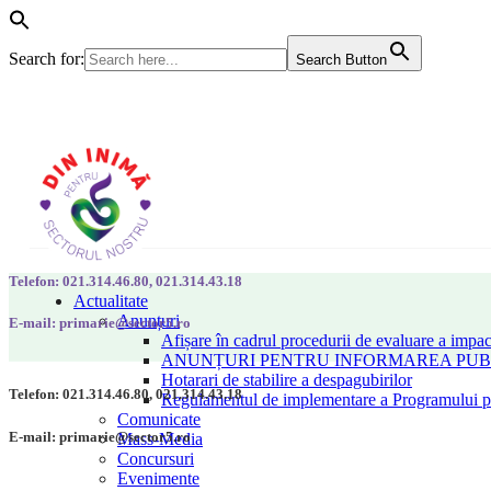
Search for:
Search Button
Telefon: 021.314.46.80, 021.314.43.18
Actualitate
Anunțuri
E-mail: primarie@sector5.ro
Afișare în cadrul procedurii de evaluare a impac
ANUNȚURI PENTRU INFORMAREA PUBLI
Hotarari de stabilire a despagubirilor
Telefon: 021.314.46.80, 021.314.43.18
Regulamentul de implementare a Programului pen
Comunicate
E-mail: primarie@sector5.ro
Mass-Media
Concursuri
Evenimente