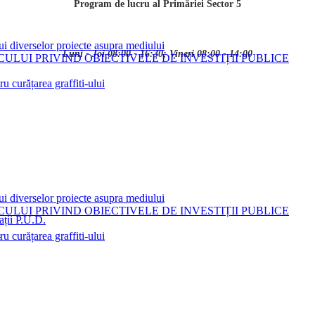
Program de lucru al Primăriei Sector 5
ui diverselor proiecte asupra mediului
Luni - Joi 08:00 - 16:30; Vineri 08:00 - 14:00
LUI PRIVIND OBIECTIVELE DE INVESTIȚII PUBLICE
 curățarea graffiti-ului
ui diverselor proiecte asupra mediului
LUI PRIVIND OBIECTIVELE DE INVESTIȚII PUBLICE
ații P.U.D.
i
 curățarea graffiti-ului