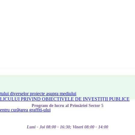
tului diverselor proiecte asupra mediului
CULUI PRIVIND OBIECTIVELE DE INVESTIȚII PUBLICE
Program de lucru al Primăriei Sector 5
tru curățarea graffiti-ului
Luni - Joi 08:00 - 16:30; Vineri 08:00 - 14:00