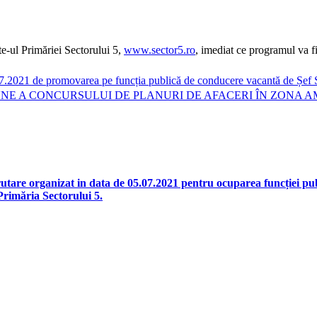
ite-ul Primăriei Sectorului 5,
www.sector5.ro
, imediat ce programul va f
.07.2021 de promovarea pe funcția publică de conducere vacantă de Șef S
IUNE A CONCURSULUI DE PLANURI DE AFACERI ÎN ZONA 
ganizat in data de 05.07.2021 pentru ocuparea funcției publice
imăria Sectorului 5.