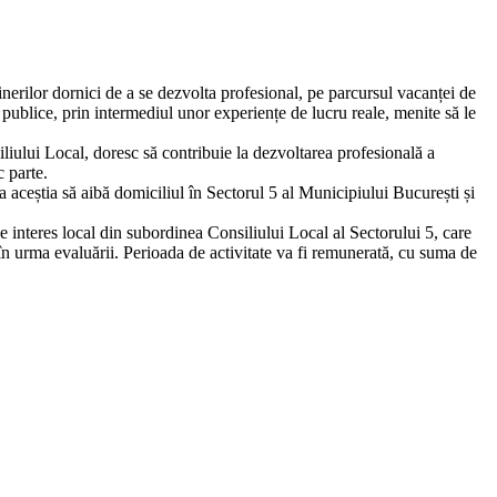
nerilor dornici de a se dezvolta profesional, pe parcursul vacanței de
i publice, prin intermediul unor experiențe de lucru reale, menite să le
liului Local, doresc să contribuie la dezvoltarea profesională a
c parte.
ca aceștia să aibă domiciliul în Sectorul 5 al Municipiului București și
 de interes local din subordinea Consiliului Local al Sectorului 5, care
ut în urma evaluării. Perioada de activitate va fi remunerată, cu suma de