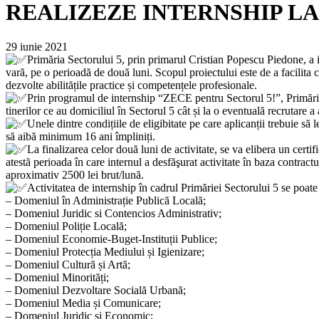
REALIZEZE INTERNSHIP LA
29 iunie 2021
Primăria Sectorului 5, prin primarul Cristian Popescu Piedone, a i
vară, pe o perioadă de două luni. Scopul proiectului este de a facilita c
dezvolte abilitățile practice și competențele profesionale.
Prin programul de internship “ZECE pentru Sectorul 5!”, Primăria S
tinerilor ce au domiciliul în Sectorul 5 cât și la o eventuală recrutare a
Unele dintre condițiile de eligibitate pe care aplicanții trebuie să
să aibă minimum 16 ani împliniți.
La finalizarea celor două luni de activitate, se va elibera un certif
atestă perioada în care internul a desfăşurat activitate în baza contract
aproximativ 2500 lei brut/lună.
Activitatea de internship în cadrul Primăriei Sectorului 5 se poate
– Domeniul în Administrație Publică Locală;
– Domeniul Juridic si Contencios Administrativ;
– Domeniul Poliție Locală;
– Domeniul Economie-Buget-Instituții Publice;
– Domeniul Protecția Mediului și Igienizare;
– Domeniul Cultură și Artă;
– Domeniul Minorități;
– Domeniul Dezvoltare Socială Urbană;
– Domeniul Media și Comunicare;
– Domeniul Juridic și Economic;