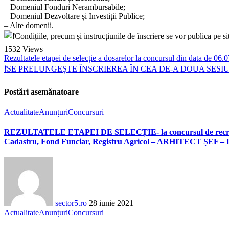
– Domeniul Fonduri Nerambursabile;
– Domeniul Dezvoltare și Investiții Publice;
– Alte domenii.
Condițiile, precum și instrucțiunile de înscriere se vor publica pe s
1532
Views
Rezultatele etapei de selecție a dosarelor la concursul din data de 06
❗SE PRELUNGEȘTE ÎNSCRIEREA ÎN CEA DE-A DOUA SES
Postări asemănatoare
Actualitate
Anunțuri
Concursuri
REZULTATELE ETAPEI DE SELECȚIE- la concursul de recrutare or
Cadastru, Fond Funciar, Registru Agricol – ARHITECT ȘEF – Pr
sector5.ro
28 iunie 2021
Actualitate
Anunțuri
Concursuri