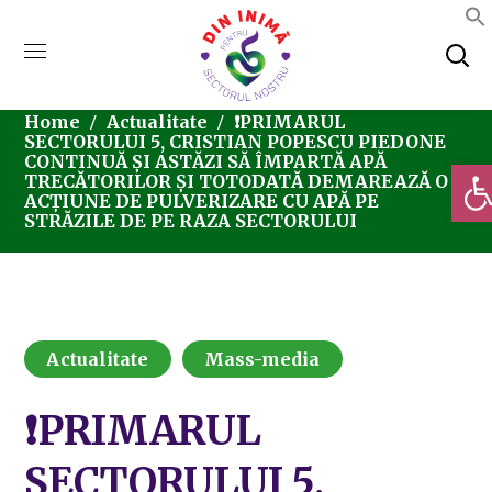
Home
Actualitate
❗PRIMARUL
SECTORULUI 5, CRISTIAN POPESCU PIEDONE
CONTINUĂ ȘI ASTĂZI SĂ ÎMPARTĂ APĂ
Deschi
TRECĂTORILOR ȘI TOTODATĂ DEMAREAZĂ O
ACȚIUNE DE PULVERIZARE CU APĂ PE
STRĂZILE DE PE RAZA SECTORULUI
Actualitate
Mass-media
❗PRIMARUL
SECTORULUI 5,