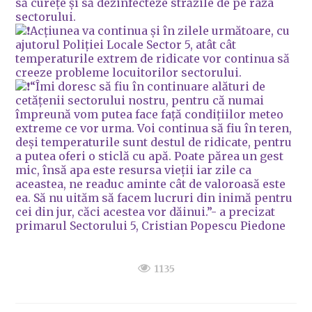
să curețe și să dezinfecteze străzile de pe raza
sectorului.
Acțiunea va continua și în zilele următoare, cu
ajutorul Poliției Locale Sector 5, atât cât
temperaturile extrem de ridicate vor continua să
creeze probleme locuitorilor sectorului.
“Îmi doresc să fiu în continuare alături de
cetățenii sectorului nostru, pentru că numai
împreună vom putea face față condițiilor meteo
extreme ce vor urma. Voi continua să fiu în teren,
deși temperaturile sunt destul de ridicate, pentru
a putea oferi o sticlă cu apă. Poate părea un gest
mic, însă apa este resursa vieții iar zile ca
aceastea, ne readuc aminte cât de valoroasă este
ea. Să nu uităm să facem lucruri din inimă pentru
cei din jur, căci acestea vor dăinui.”- a precizat
primarul Sectorului 5, Cristian Popescu Piedone
1135