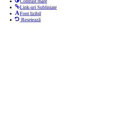
Contrast mare
Link-uri Subliniate
Font lizibil
Resetează