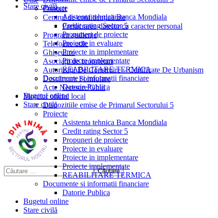
Stare civilă
Proiecte
Contact
Asistenta tehnica Banca Mondiala
Centrul de confidențialitate
Credit rating Sector 5
Prelucrarea datelor cu caracter personal
Propuneri de proiecte
Program audiențe
Proiecte in evaluare
Telefoane utile
Proiecte in implementare
Ghișeul.ro
Proiecte implementate
Asociații de proprietari
REABILITARE TERMICA
Autorizații De Construire – Certificate De Urbanism
Documente si informatii financiare
Descărcare Formulare
Datorie Publica
Acte Necesare/Ghid
Bugetul online
Monitor oficial local
Stare civilă
Dispozitiile emise de Primarul Sectorului 5
Proiecte
Asistenta tehnica Banca Mondiala
Credit rating Sector 5
Propuneri de proiecte
Proiecte in evaluare
Proiecte in implementare
Proiecte implementate
REABILITARE TERMICA
Documente si informatii financiare
Datorie Publica
Bugetul online
Stare civilă