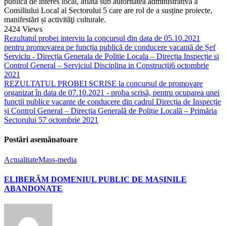
publică de interes local, aflată sub autoritatea administrativă a
Consiliului Local al Sectorului 5 care are rol de a susține proiecte,
manifestări și activităţi culturale.
2424
Views
Rezultatul probei interviu la concursul din data de 05.10.2021
pentru promovarea pe funcția publică de conducere vacantă de Șef
Serviciu - Direcția Generala de Politie Locala – Direcția Inspecție si
Control General – Serviciul Disciplina in Construcții
6 octombrie
2021
REZULTATUL PROBEI SCRISE la concursul de promovare
organizat în data de 07.10.2021 - proba scrisă, pentru ocuparea unei
funcţii publice vacante de conducere din cadrul Direcția de Inspecție
și Control General – Direcția Generală de Poliție Locală – Primăria
Sectorului 5
7 octombrie 2021
Postări asemănatoare
Actualitate
Mass-media
ELIBERĂM DOMENIUL PUBLIC DE MAȘINILE
ABANDONATE