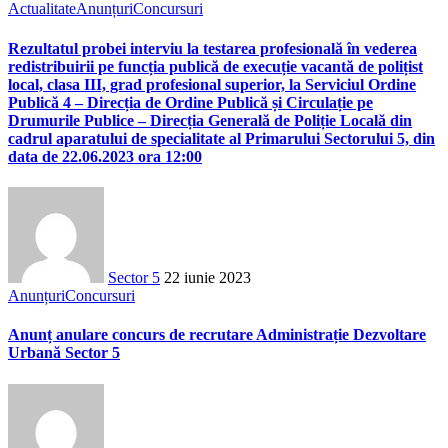
Actualitate
Anunțuri
Concursuri
Rezultatul probei interviu la testarea profesională în vederea
redistribuirii pe funcția publică de execuție vacantă de polițist
local, clasa III, grad profesional superior, la Serviciul Ordine
Publică 4 – Direcția de Ordine Publică și Circulație pe
Drumurile Publice – Direcția Generală de Poliție Locală din
cadrul aparatului de specialitate al Primarului Sectorului 5, din
data de 22.06.2023 ora 12:00
Sector 5
22 iunie 2023
Anunțuri
Concursuri
Anunț anulare concurs de recrutare Administrație Dezvoltare
Urbană Sector 5