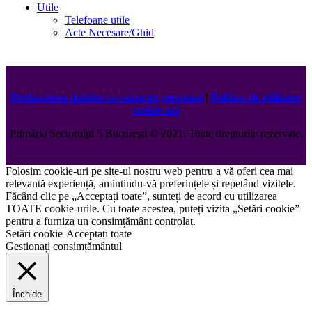
Utile
Telefoane utile
Acte Necesare/Ghid
Prelucrarea datelor cu caracter personal
|
Politica de utilizare
cookie-uri
Primăria Sectorului 5 București
©️
2021. Toate drepturile rezervate.
Folosim cookie-uri pe site-ul nostru web pentru a vă oferi cea mai
relevantă experiență, amintindu-vă preferințele și repetând vizitele.
Făcând clic pe „Acceptați toate”, sunteți de acord cu utilizarea
TOATE cookie-urile. Cu toate acestea, puteți vizita „Setări cookie”
pentru a furniza un consimțământ controlat.
Setări cookie
Acceptați toate
Gestionați consimțământul
Închide