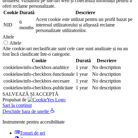
urmăresc vizitatorii pe site-uri web și colectează informații pentru a
oferi reclame personalizate.
Cookie
Durată
Descriere
Acest cookie este utilizat pentru un profil bazat pe
6
NID
interesul utilizatorului și afișează reclame
months
personalizate utilizatorilor.
Altele
Altele
Alte cookie-uri neclasificate sunt cele care sunt analizate și nu au
fost încă clasificate într-o categorie.
Cookie
Durată
Descriere
cookielawinfo-checkbox-analitice
1 year
No description
cookielawinfo-checkbox-functionale
1 year
No description
cookielawinfo-checkbox-necesare
1 year
No description
cookielawinfo-checkbox-publicitate
1 year
No description
SALVEAZĂ ȘI ACCEPTĂ
Propulsat de
Sari la conținut
Deschide bara de unelte
Instrumente pentru accesibilitate
Tonuri de gri