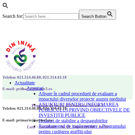
Search for:
Search Button
Telefon: 021.314.46.80, 021.314.43.18
Actualitate
Anunțuri
E-mail: primarie@sector5.ro
Afișare în cadrul procedurii de evaluare a
impactului diverselor proiecte asupra mediului
ANUNȚURI PENTRU INFORMAREA
Program de lucru al Primăriei Sector 5
Telefon: 021.314.46.80, 021.314.43.18
PUBLICULUI PRIVIND OBIECTIVELE DE
INVESTIȚII PUBLICE
E-mail: primarie@sector5.ro
Hotarari de stabilire a despagubirilor
Regulamentul de implementare a Programului
Luni - Joi 08:00 - 16:30; Vineri 08:00 - 14:00
pentru curățarea graffiti-ului