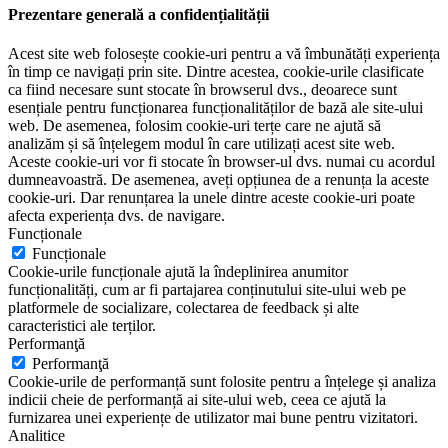
Prezentare generală a confidențialității
Acest site web folosește cookie-uri pentru a vă îmbunătăți experiența
în timp ce navigați prin site. Dintre acestea, cookie-urile clasificate
ca fiind necesare sunt stocate în browserul dvs., deoarece sunt
esențiale pentru funcționarea funcționalităților de bază ale site-ului
web. De asemenea, folosim cookie-uri terțe care ne ajută să
analizăm și să înțelegem modul în care utilizați acest site web.
Aceste cookie-uri vor fi stocate în browser-ul dvs. numai cu acordul
dumneavoastră. De asemenea, aveți opțiunea de a renunța la aceste
cookie-uri. Dar renunțarea la unele dintre aceste cookie-uri poate
afecta experiența dvs. de navigare.
Funcționale
Funcționale
Cookie-urile funcționale ajută la îndeplinirea anumitor
funcționalități, cum ar fi partajarea conținutului site-ului web pe
platformele de socializare, colectarea de feedback și alte
caracteristici ale terților.
Performanţă
Performanţă
Cookie-urile de performanță sunt folosite pentru a înțelege și analiza
indicii cheie de performanță ai site-ului web, ceea ce ajută la
furnizarea unei experiențe de utilizator mai bune pentru vizitatori.
Analitice