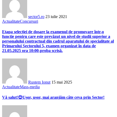
sector5.ro
23 iulie 2021
Actualitate
Concursuri
Etapa selecției de dosare la examenul de promovare într-o
funcţie pentru care este prevăzut un nivel de studii superior a
personalului contractual din cadrul aparatului de specialitate al
Primarului Sectorului 5, examen organizat în data de
21.05.2025 ora 10:00-proba scrisă.
Rustem Ionut
15 mai 2025
Actualitate
Mass-media
Vă salut!😊Ușor, ușor, mai aranjăm câte ceva prin Sector!