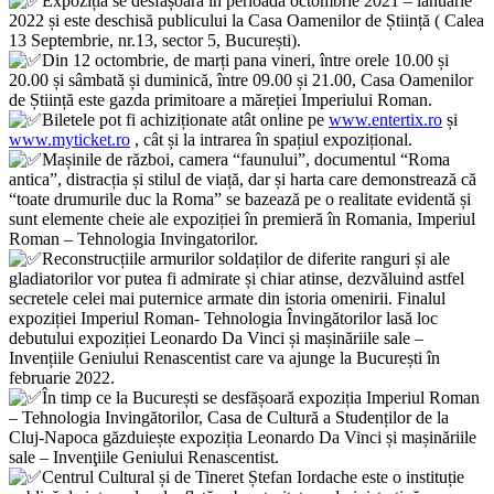
Expoziția se desfășoară în perioada octombrie 2021 – ianuarie
2022 și este deschisă publicului la Casa Oamenilor de Știință ( Calea
13 Septembrie, nr.13, sector 5, București).
Din 12 octombrie, de marți pana vineri, între orele 10.00 și
20.00 și sâmbată și duminică, între 09.00 și 21.00, Casa Oamenilor
de Știință este gazda primitoare a măreției Imperiului Roman.
Biletele pot fi achiziționate atât online pe
www.entertix.ro
și
www.myticket.ro
, cât și la intrarea în spațiul expozițional.
Mașinile de război, camera “faunului”, documentul “Roma
antica”, distracția și stilul de viață, dar și harta care demonstrează că
“toate drumurile duc la Roma” se bazează pe o realitate evidentă și
sunt elemente cheie ale expoziției în premieră în Romania, Imperiul
Roman – Tehnologia Invingatorilor.
Reconstrucțiile armurilor soldaților de diferite ranguri și ale
gladiatorilor vor putea fi admirate și chiar atinse, dezvăluind astfel
secretele celei mai puternice armate din istoria omenirii. Finalul
expoziției Imperiul Roman- Tehnologia Învingătorilor lasă loc
debutului expoziției Leonardo Da Vinci și mașinăriile sale –
Invențiile Geniului Renascentist care va ajunge la București în
februarie 2022.
În timp ce la București se desfășoară expoziția Imperiul Roman
– Tehnologia Invingătorilor, Casa de Cultură a Studenților de la
Cluj-Napoca găzduiește expoziția Leonardo Da Vinci și mașinăriile
sale – Invenţiile Geniului Renascentist.
Centrul Cultural și de Tineret Ștefan Iordache este o instituție