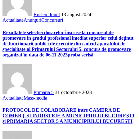
Rustem Ionut
13 august 2024
Actualitate
Anunțuri
Concursuri
Rezultatele selecției dosarelor înscrise la concursul de
promovare în gradul profesional imediat superior celui deținut
de funcționarii publici de execuție din cadrul aparatului de
specialitate al Primarului Sectorului 5, concurs de promovare
organizat în data de 06.11.2023proba scrisă.
Primaria 5
31 octombrie 2023
Actualitate
Mass-media
PROTOCOL DE COLABORARE între CAMERA DE
COMERŢ ŞI INDUSTRIE A MUNICIPIULUI BUCUREŞTI
şi PRIMARIA SECTOR 5 A MUNICIPIULUI BUCURESTI