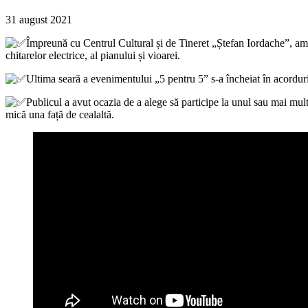
31 august 2021
Împreună cu Centrul Cultural și de Tineret „Ștefan Iordache”, am d
chitarelor electrice, al pianului și vioarei.
Ultima seară a evenimentului „5 pentru 5” s-a încheiat în acorduri 
Publicul a avut ocazia de a alege să participe la unul sau mai mult
mică una față de cealaltă.