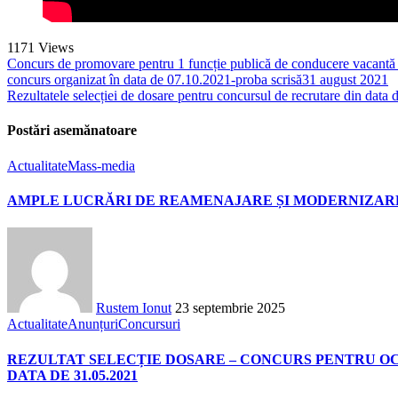
1171
Views
Concurs de promovare pentru 1 funcție publică de conducere
concurs organizat în data de 07.10.2021-proba scrisă
31 august 2021
Rezultatele selecției de dosare pentru concursul de recrutare din data
Postări asemănatoare
Actualitate
Mass-media
AMPLE LUCRĂRI DE REAMENAJARE ȘI MODERNIZARE 
Rustem Ionut
23 septembrie 2025
Actualitate
Anunțuri
Concursuri
REZULTAT SELECȚIE DOSARE – CONCURS PENTRU OC
DATA DE 31.05.2021