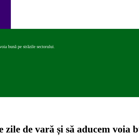
oia bună pe străzile sectorului.
 zile de vară și să aducem voia bu