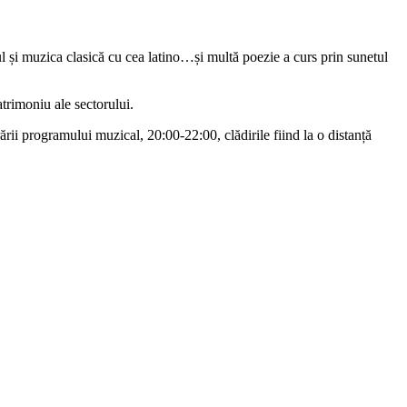
l și muzica clasică cu cea latino…și multă poezie a curs prin sunetul
atrimoniu ale sectorului.
ării programului muzical, 20:00-22:00, clădirile fiind la o distanță