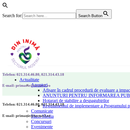
Search for:
Search Button
Telefon: 021.314.46.80, 021.314.43.18
Actualitate
Anunțuri
E-mail: primarie@sector5.ro
Afișare în cadrul procedurii de evaluare a impac
ANUNȚURI PENTRU INFORMAREA PUBLI
Hotarari de stabilire a despagubirilor
Telefon: 021.314.46.80, 021.314.43.18
Regulamentul de implementare a Programului pen
Comunicate
E-mail: primarie@sector5.ro
Mass-Media
Concursuri
Evenimente