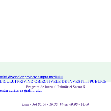
tului diverselor proiecte asupra mediului
CULUI PRIVIND OBIECTIVELE DE INVESTIȚII PUBLICE
Program de lucru al Primăriei Sector 5
tru curățarea graffiti-ului
Luni - Joi 08:00 - 16:30; Vineri 08:00 - 14:00