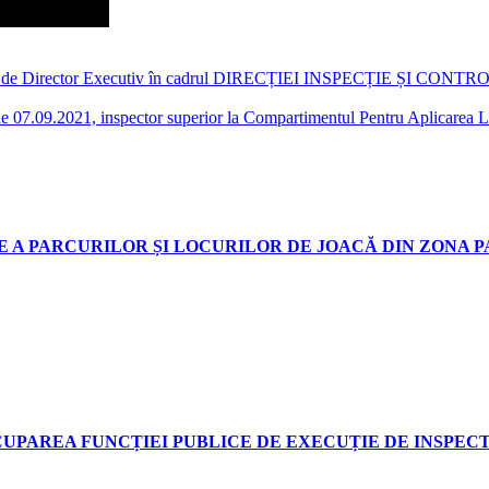
 vacantă de Director Executiv în cadrul DIRECȚIEI INSPECȚIE
 de 07.09.2021, inspector superior la Compartimentul Pentru Aplicarea Le
A PARCURILOR ȘI LOCURILOR DE JOACĂ DIN ZONA 
UPAREA FUNCȚIEI PUBLICE DE EXECUȚIE DE INSPECT