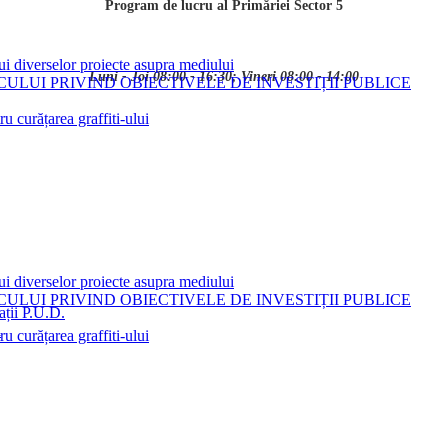
Program de lucru al Primăriei Sector 5
ui diverselor proiecte asupra mediului
Luni - Joi 08:00 - 16:30; Vineri 08:00 - 14:00
LUI PRIVIND OBIECTIVELE DE INVESTIȚII PUBLICE
 curățarea graffiti-ului
ui diverselor proiecte asupra mediului
LUI PRIVIND OBIECTIVELE DE INVESTIȚII PUBLICE
ații P.U.D.
i
 curățarea graffiti-ului