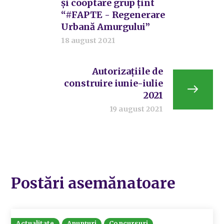
și cooptare grup țint
“#FAPTE - Regenerare
Urbană Amurgului”
18 august 2021
Autorizațiile de
construire iunie-iulie
2021
19 august 2021
Postări asemănatoare
Actualitate
Anunțuri
Concursuri