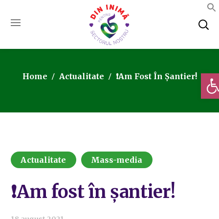
Deschi
Home
Actualitate
❗Am Fost În Șantier!
Actualitate
Mass-media
❗Am fost în șantier!