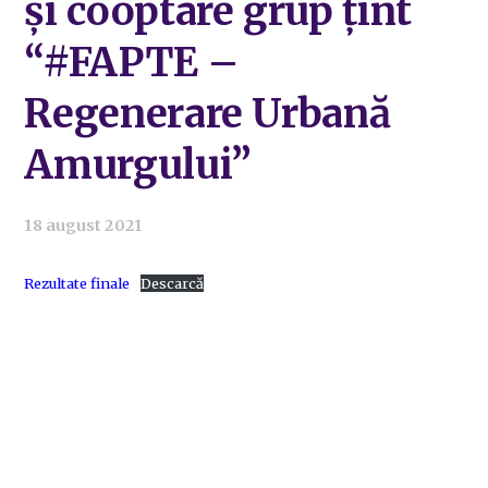
și cooptare grup țint
“#FAPTE –
Regenerare Urbană
Amurgului”
18 august 2021
Rezultate finale
Descarcă