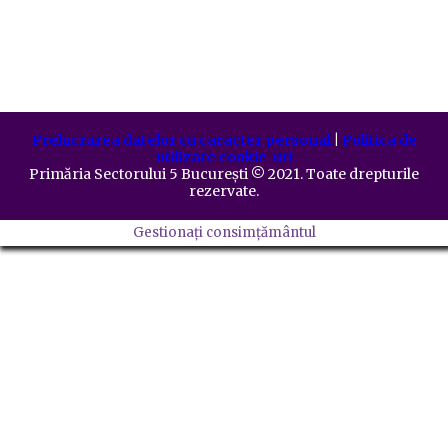
Prelucrarea datelor cu caracter personal
|
Politica de
utilizare cookie-uri
Primăria Sectorului 5 București
©️
2021. Toate drepturile
rezervate.
Gestionați consimțământul