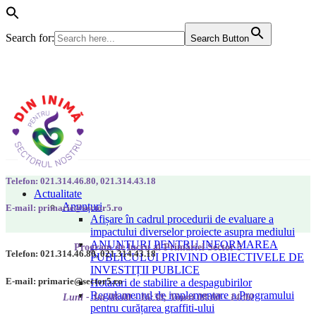
Search for:
Search Button
Telefon: 021.314.46.80, 021.314.43.18
Actualitate
Anunțuri
E-mail: primarie@sector5.ro
Afișare în cadrul procedurii de evaluare a
impactului diverselor proiecte asupra mediului
ANUNȚURI PENTRU INFORMAREA
Program de lucru al Primăriei Sector 5
Telefon: 021.314.46.80, 021.314.43.18
PUBLICULUI PRIVIND OBIECTIVELE DE
INVESTIȚII PUBLICE
E-mail: primarie@sector5.ro
Hotarari de stabilire a despagubirilor
Regulamentul de implementare a Programului
Luni - Joi 08:00 - 16:30; Vineri 08:00 - 14:00
pentru curățarea graffiti-ului