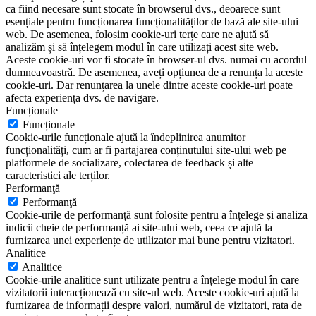
ca fiind necesare sunt stocate în browserul dvs., deoarece sunt
esențiale pentru funcționarea funcționalităților de bază ale site-ului
web. De asemenea, folosim cookie-uri terțe care ne ajută să
analizăm și să înțelegem modul în care utilizați acest site web.
Aceste cookie-uri vor fi stocate în browser-ul dvs. numai cu acordul
dumneavoastră. De asemenea, aveți opțiunea de a renunța la aceste
cookie-uri. Dar renunțarea la unele dintre aceste cookie-uri poate
afecta experiența dvs. de navigare.
Funcționale
Funcționale
Cookie-urile funcționale ajută la îndeplinirea anumitor
funcționalități, cum ar fi partajarea conținutului site-ului web pe
platformele de socializare, colectarea de feedback și alte
caracteristici ale terților.
Performanţă
Performanţă
Cookie-urile de performanță sunt folosite pentru a înțelege și analiza
indicii cheie de performanță ai site-ului web, ceea ce ajută la
furnizarea unei experiențe de utilizator mai bune pentru vizitatori.
Analitice
Analitice
Cookie-urile analitice sunt utilizate pentru a înțelege modul în care
vizitatorii interacționează cu site-ul web. Aceste cookie-uri ajută la
furnizarea de informații despre valori, numărul de vizitatori, rata de