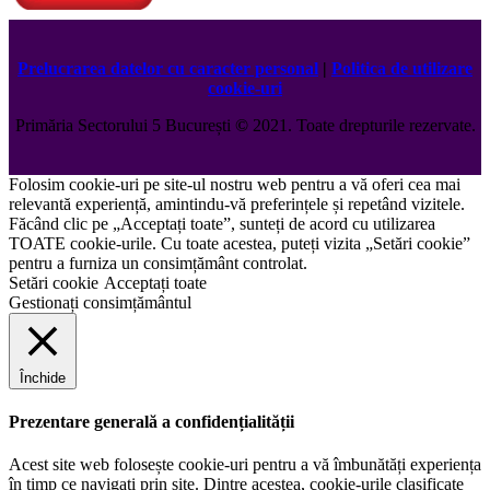
Prelucrarea datelor cu caracter personal
|
Politica de utilizare
cookie-uri
Primăria Sectorului 5 București
©️
2021. Toate drepturile rezervate.
Folosim cookie-uri pe site-ul nostru web pentru a vă oferi cea mai
relevantă experiență, amintindu-vă preferințele și repetând vizitele.
Făcând clic pe „Acceptați toate”, sunteți de acord cu utilizarea
TOATE cookie-urile. Cu toate acestea, puteți vizita „Setări cookie”
pentru a furniza un consimțământ controlat.
Setări cookie
Acceptați toate
Gestionați consimțământul
Închide
Prezentare generală a confidențialității
Acest site web folosește cookie-uri pentru a vă îmbunătăți experiența
în timp ce navigați prin site. Dintre acestea, cookie-urile clasificate