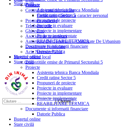
Stare civilă
Proiecte
Contact
Asistenta tehnica Banca Mondiala
Centrul de confidențialitate
Credit rating Sector 5
Prelucrarea datelor cu caracter personal
Propuneri de proiecte
Program audiențe
Proiecte in evaluare
Telefoane utile
Proiecte in implementare
Ghișeul.ro
Proiecte implementate
Asociații de proprietari
REABILITARE TERMICA
Autorizații De Construire – Certificate De Urbanism
Documente si informatii financiare
Descărcare Formulare
Datorie Publica
Acte Necesare/Ghid
Bugetul online
Monitor oficial local
Stare civilă
Dispozitiile emise de Primarul Sectorului 5
Proiecte
Asistenta tehnica Banca Mondiala
Credit rating Sector 5
Propuneri de proiecte
Proiecte in evaluare
Proiecte in implementare
Proiecte implementate
REABILITARE TERMICA
Documente si informatii financiare
Datorie Publica
Bugetul online
Stare civilă