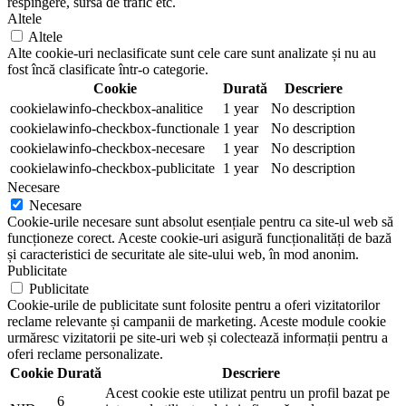
respingere, sursa de trafic etc.
Altele
Altele
Alte cookie-uri neclasificate sunt cele care sunt analizate și nu au
fost încă clasificate într-o categorie.
Cookie
Durată
Descriere
cookielawinfo-checkbox-analitice
1 year
No description
cookielawinfo-checkbox-functionale
1 year
No description
cookielawinfo-checkbox-necesare
1 year
No description
cookielawinfo-checkbox-publicitate
1 year
No description
Necesare
Necesare
Cookie-urile necesare sunt absolut esențiale pentru ca site-ul web să
funcționeze corect. Aceste cookie-uri asigură funcționalități de bază
și caracteristici de securitate ale site-ului web, în mod anonim.
Publicitate
Publicitate
Cookie-urile de publicitate sunt folosite pentru a oferi vizitatorilor
reclame relevante și campanii de marketing. Aceste module cookie
urmăresc vizitatorii pe site-uri web și colectează informații pentru a
oferi reclame personalizate.
Cookie
Durată
Descriere
Acest cookie este utilizat pentru un profil bazat pe
6