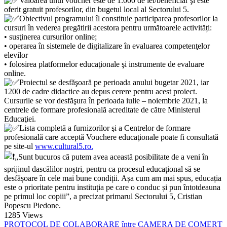
Valoarea unui voucher este de 1.000 de lei/beneficiar şi este
oferit gratuit profesorilor, din bugetul local al Sectorului 5.
Obiectivul programului îl constituie participarea profesorilor la
cursuri în vederea pregătirii acestora pentru următoarele activități:
• susţinerea cursurilor online;
• operarea în sistemele de digitalizare în evaluarea competenţelor
elevilor
• folosirea platformelor educaţionale şi instrumente de evaluare
online.
Proiectul se desfăşoară pe perioada anului bugetar 2021, iar
1200 de cadre didactice au depus cerere pentru acest proiect.
Cursurile se vor desfăşura în perioada iulie – noiembrie 2021, la
centrele de formare profesională acreditate de către Ministerul
Educaţiei.
Lista completă a furnizorilor şi a Centrelor de formare
profesională care acceptă Vouchere educaţionale poate fi consultată
pe site-ul
www.cultural5.ro.
„Sunt bucuros că putem avea această posibilitate de a veni în
sprijinul dascălilor noștri, pentru ca procesul educațional să se
desfășoare în cele mai bune condiții. Așa cum am mai spus, educația
este o prioritate pentru instituția pe care o conduc și pun întotdeauna
pe primul loc copiii”, a precizat primarul Sectorului 5, Cristian
Popescu Piedone.
1285
Views
PROTOCOL DE COLABORARE între CAMERA DE COMERŢ