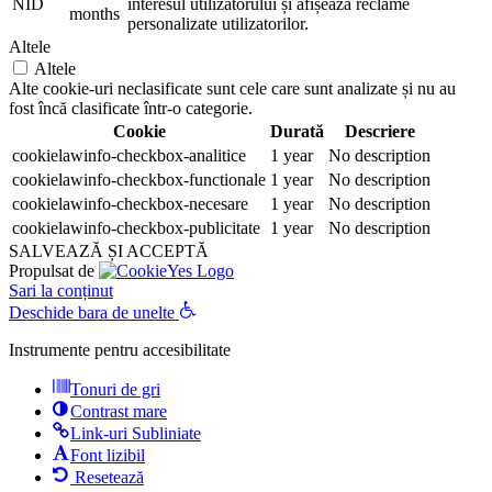
NID
interesul utilizatorului și afișează reclame
months
personalizate utilizatorilor.
Altele
Altele
Alte cookie-uri neclasificate sunt cele care sunt analizate și nu au
fost încă clasificate într-o categorie.
Cookie
Durată
Descriere
cookielawinfo-checkbox-analitice
1 year
No description
cookielawinfo-checkbox-functionale
1 year
No description
cookielawinfo-checkbox-necesare
1 year
No description
cookielawinfo-checkbox-publicitate
1 year
No description
SALVEAZĂ ȘI ACCEPTĂ
Propulsat de
Sari la conținut
Deschide bara de unelte
Instrumente pentru accesibilitate
Tonuri de gri
Contrast mare
Link-uri Subliniate
Font lizibil
Resetează