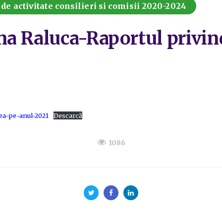
de activitate consilieri si comisii 2020-2024
a Raluca-Raportul privind
ea-pe-anul-2021
Descarcă
1086