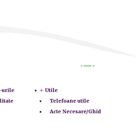
Utile
-urile
Utile
litate
Telefoane utile
Acte Necesare/Ghid