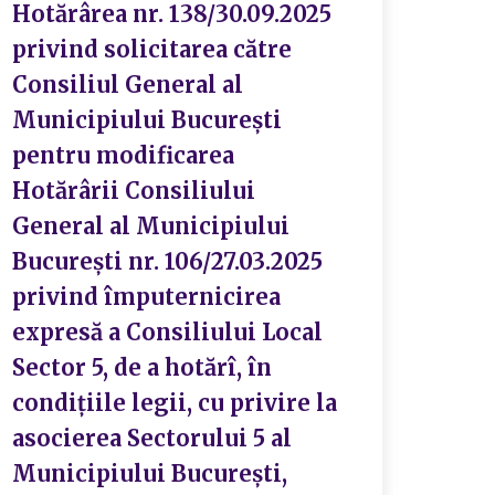
Hotărârea nr. 138/30.09.2025
Hotă
privind solicitarea către
priv
Consiliul General al
cons
Municipiului București
cadr
pentru modificarea
Sect
Hotărârii Consiliului
memb
General al Municipiului
admi
București nr. 106/27.03.2025
de î
privind împuternicirea
preu
expresă a Consiliului Local
part
Sector 5, de a hotărî, în
anul
condițiile legii, cu privire la
asocierea Sectorului 5 al
S
Municipiului București,