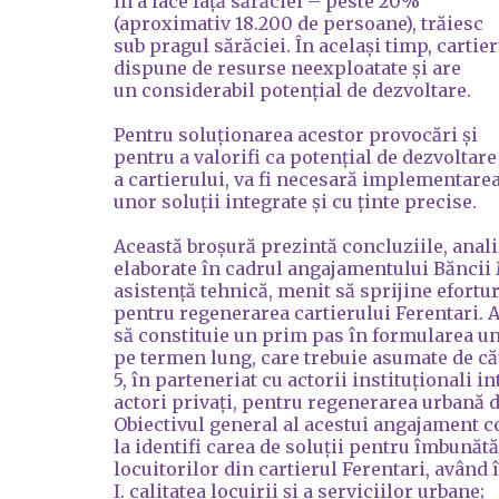
în a face față sărăciei – peste 20%
(aproximativ 18.200 de persoane), trăiesc
sub pragul sărăciei. În același timp, cartier
dispune de resurse neexploatate și are
un considerabil potențial de dezvoltare.
Pentru soluționarea acestor provocări și
pentru a valorifi ca potențial de dezvoltare
a cartierului, va fi necesară implementare
unor soluții integrate și cu ținte precise.
Această broșură prezintă concluziile, anal
elaborate în cadrul angajamentului Băncii 
asistență tehnică, menit să sprijine efortur
pentru regenerarea cartierului Ferentari. 
să constituie un prim pas în formularea unu
pe termen lung, care trebuie asumate de că
5, în parteneriat cu actorii instituționali i
actori privați, pentru regenerarea urbană d
Obiectivul general al acestui angajament c
la identifi carea de soluții pentru îmbunătăț
locuitorilor din cartierul Ferentari, având 
I. calitatea locuirii și a serviciilor urbane;