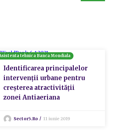
Asistenta tehnica Banca Mondiala
Asistent
Identificarea principalelor
Sect
intervenții urbane pentru
reab
creșterea atractivității
zonei Antiaeriana
S
Sector5.ro
11 iunie 2019