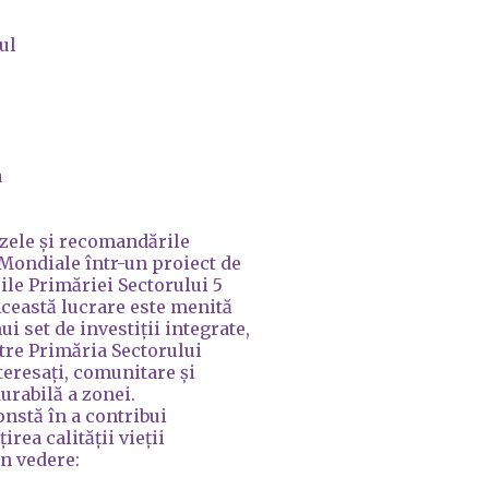
ul
a
izele și recomandările
Mondiale într-un proiect de
ile Primăriei Sectorului 5
Această lucrare este menită
i set de investiții integrate,
tre Primăria Sectorului
nteresați, comunitare și
urabilă a zonei.
onstă în a contribui
irea calității vieții
în vedere: