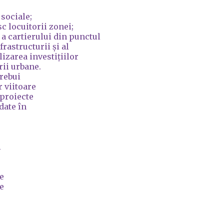
 sociale;
c locuitorii zonei;
a cartierului din punctul
frastructurii și al
izarea investițiilor
rii urbane.
trebui
r viitoare
 proiecte
date în
i
e
e