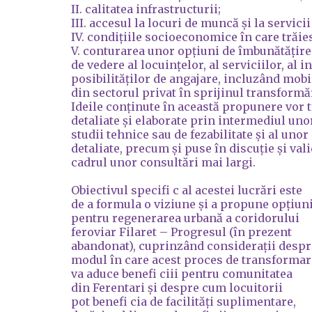
II. calitatea infrastructurii;
III. accesul la locuri de muncă și la servicii
IV. condițiile socioeconomice în care trăies
V. conturarea unor opțiuni de îmbunătățire 
de vedere al locuințelor, al serviciilor, al in
posibilităților de angajare, incluzând mobil
din sectorul privat în sprijinul transformă
Ideile conținute în această propunere vor 
detaliate și elaborate prin intermediul uno
studii tehnice sau de fezabilitate și al unor
detaliate, precum și puse în discuție și vali
cadrul unor consultări mai largi.
Obiectivul specifi c al acestei lucrări este
de a formula o viziune și a propune opțiun
pentru regenerarea urbană a coridorului
feroviar Filaret – Progresul (în prezent
abandonat), cuprinzând considerații despr
modul în care acest proces de transformar
va aduce benefi ciii pentru comunitatea
din Ferentari și despre cum locuitorii
pot benefi cia de facilități suplimentare,