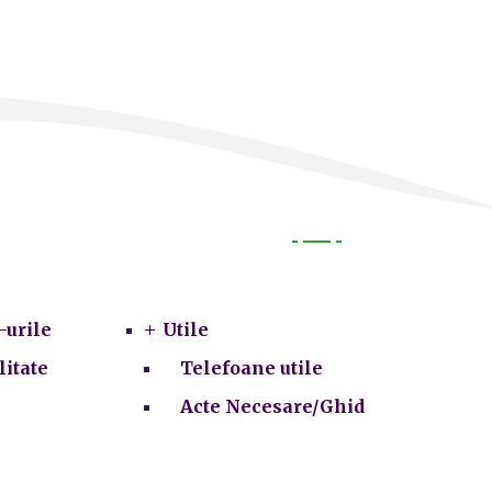
Utile
-urile
Utile
litate
Telefoane utile
Acte Necesare/Ghid