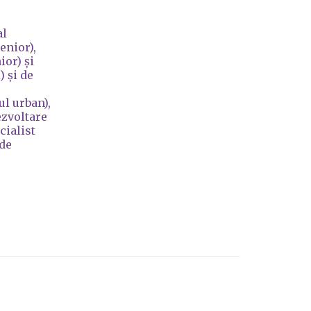
al
enior),
ior) și
 și de
ul urban),
ezvoltare
cialist
ude