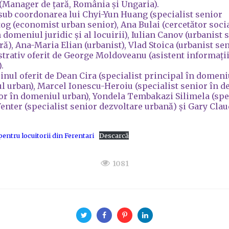
(Manager de țară, România și Ungaria).
ă sub coordonarea lui Chyi-Yun Huang (specialist senior
og (economist urban senior), Ana Bulai (cercetător soci
 domeniul juridic și al locuirii), Iulian Canov (urbanist s
ă), Ana-Maria Elian (urbanist), Vlad Stoica (urbanist sen
trativ oferit de George Moldoveanu (asistent informații)
.
ijinul oferit de Dean Cira (specialist principal în domeni
ul urban), Marcel Ionescu-Heroiu (specialist senior în d
nior în domeniul urban), Yondela Tembakazi Silimela (spe
enter (specialist senior dezvoltare urbană) și Gary Cla
pentru locuitorii din Ferentari
Descarcă
1081