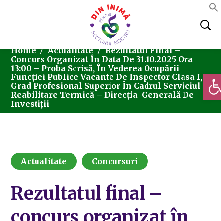
Home
Actualitate
Rezultatul Final –
Concurs Organizat În Data De 31.10.2025 Ora
13:00 – Proba Scrisă, În Vederea Ocupării
Deschi
Funcției Publice Vacante De Inspector Clasa I,
Grad Profesional Superior În Cadrul Serviciul
Reabilitare Termică – Direcția Generală De
Investiții
Actualitate
Concursuri
Rezultatul final –
concurs organizat în