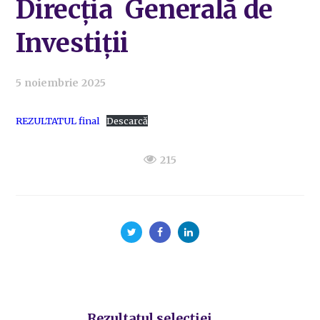
Direcția Generală de
Investiții
5 noiembrie 2025
REZULTATUL final
Descarcă
215
Rezultatul selecției