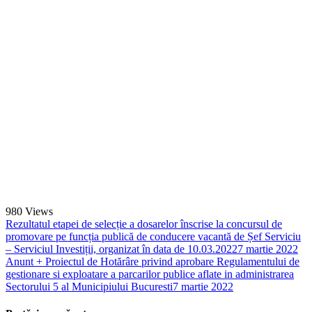
980
Views
Rezultatul etapei de selecție a dosarelor înscrise la concursul de
promovare pe funcția publică de conducere vacantă de Șef Serviciu
– Serviciul Investiții, organizat în data de 10.03.2022
7 martie 2022
Anunt + Proiectul de Hotărâre privind aprobare Regulamentului de
gestionare si exploatare a parcarilor publice aflate in administrarea
Sectorului 5 al Municipiului Bucuresti
7 martie 2022