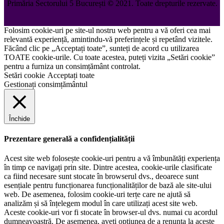
Primăria Sectorului 5 București
©️
2021. Toate drepturile rezervate.
Folosim cookie-uri pe site-ul nostru web pentru a vă oferi cea mai
relevantă experiență, amintindu-vă preferințele și repetând vizitele.
Făcând clic pe „Acceptați toate”, sunteți de acord cu utilizarea
TOATE cookie-urile. Cu toate acestea, puteți vizita „Setări cookie”
pentru a furniza un consimțământ controlat.
Setări cookie
Acceptați toate
Gestionați consimțământul
Închide
Prezentare generală a confidențialității
Acest site web folosește cookie-uri pentru a vă îmbunătăți experiența
în timp ce navigați prin site. Dintre acestea, cookie-urile clasificate
ca fiind necesare sunt stocate în browserul dvs., deoarece sunt
esențiale pentru funcționarea funcționalităților de bază ale site-ului
web. De asemenea, folosim cookie-uri terțe care ne ajută să
analizăm și să înțelegem modul în care utilizați acest site web.
Aceste cookie-uri vor fi stocate în browser-ul dvs. numai cu acordul
dumneavoastră. De asemenea, aveți opțiunea de a renunța la aceste