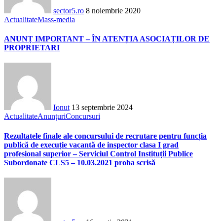
sector5.ro
8 noiembrie 2020
Actualitate
Mass-media
ANUNȚ IMPORTANT – ÎN ATENȚIA ASOCIAȚILOR DE
PROPRIETARI
Ionut
13 septembrie 2024
Actualitate
Anunțuri
Concursuri
Rezultatele finale ale concursului de recrutare pentru funcția
publică de execuție vacantă de inspector clasa I grad
profesional superior – Serviciul Control Instituții Publice
Subordonate CLS5 – 10.03.2021 proba scrisă