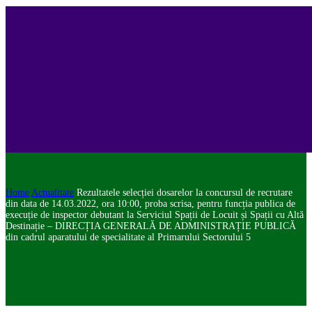
Home
Actualitate
Rezultatele selecției dosarelor la concursul de recrutare
din data de 14.03.2022, ora 10:00, proba scrisa, pentru funcția publica de
execuție de inspector debutant la Serviciul Spații de Locuit și Spații cu Altă
Destinație – DIRECȚIA GENERALĂ DE ADMINISTRAȚIE PUBLICĂ
din cadrul aparatului de specialitate al Primarului Sectorului 5