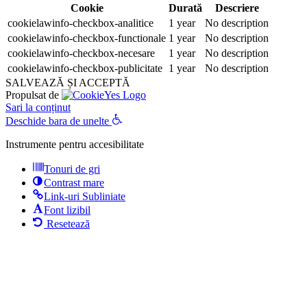
Cookie
Durată
Descriere
cookielawinfo-checkbox-analitice
1 year
No description
cookielawinfo-checkbox-functionale
1 year
No description
cookielawinfo-checkbox-necesare
1 year
No description
cookielawinfo-checkbox-publicitate
1 year
No description
SALVEAZĂ ȘI ACCEPTĂ
Propulsat de
Sari la conținut
Deschide bara de unelte
Instrumente pentru accesibilitate
Tonuri de gri
Contrast mare
Link-uri Subliniate
Font lizibil
Resetează