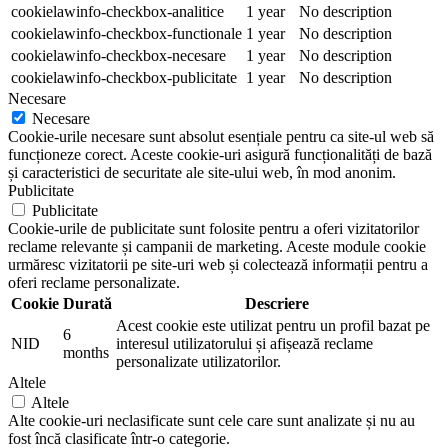
cookielawinfo-checkbox-analitice
1 year
No description
cookielawinfo-checkbox-functionale
1 year
No description
cookielawinfo-checkbox-necesare
1 year
No description
cookielawinfo-checkbox-publicitate
1 year
No description
Necesare
Necesare
Cookie-urile necesare sunt absolut esențiale pentru ca site-ul web să
funcționeze corect. Aceste cookie-uri asigură funcționalități de bază
și caracteristici de securitate ale site-ului web, în mod anonim.
Publicitate
Publicitate
Cookie-urile de publicitate sunt folosite pentru a oferi vizitatorilor
reclame relevante și campanii de marketing. Aceste module cookie
urmăresc vizitatorii pe site-uri web și colectează informații pentru a
oferi reclame personalizate.
Cookie
Durată
Descriere
Acest cookie este utilizat pentru un profil bazat pe
6
NID
interesul utilizatorului și afișează reclame
months
personalizate utilizatorilor.
Altele
Altele
Alte cookie-uri neclasificate sunt cele care sunt analizate și nu au
fost încă clasificate într-o categorie.