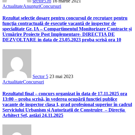
sector5.ro
16 martie 2021
Actualitate
Anunțuri
Concursuri
Rezultat selectie dosare pentru concursul de recrutare pentru
funcţia contractuală de execuție vacantă de inspector de
specialitate Gr. IA – Compartimentul Monitorizare Contracte și
Urmărire Proiecte Post Implementare- DIRECȚIA DE
DEZVOLTARE in data de 23.05.2023 proba scrisă ora 10
Sector 5
23 mai 2023
Actualitate
Concursuri
Rezultatul final – concurs organizat în data de 17.11.2025 ora
13:00 – proba scrisă, în vederea ocupării funcției publice
vacante de inspector clasa I, grad profesional superior în cadrul
Serviciului Urbanism și Autorizații de Construire – Direcția
Arhitect Șef, astăzi 24.11.2025