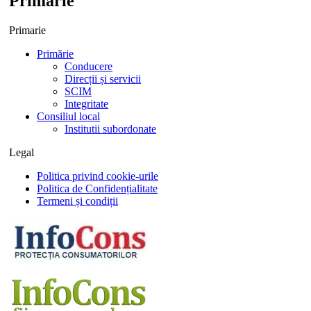
Primarie
Primarie
Primărie
Conducere
Direcții și servicii
SCIM
Integritate
Consiliul local
Institutii subordonate
Legal
Politica privind cookie-urile
Politica de Confidențialitate
Termeni și condiții