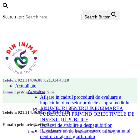
Search for:
Search Button
Telefon: 021.314.46.80, 021.314.43.18
Actualitate
Anunțuri
E-mail: primarie@sector5.ro
Afișare în cadrul procedurii de evaluare a
impactului diverselor proiecte asupra mediului
ANUNȚURI PENTRU INFORMAREA
Program de lucru al Primăriei Sector 5
Telefon: 021.314.46.80, 021.314.43.18
PUBLICULUI PRIVIND OBIECTIVELE DE
INVESTIȚII PUBLICE
E-mail: primarie@sector5.ro
Hotarari de stabilire a despagubirilor
Regulamentul de implementare a Programului
Luni - Joi 08:00 - 16:30; Vineri 08:00 - 14:00
pentru curățarea graffiti-ului