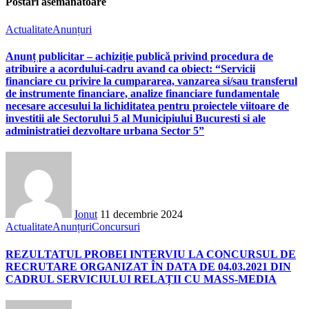
Postări asemănatoare
Actualitate
Anunțuri
Anunț publicitar – achiziție publică privind procedura de
atribuire a acordului-cadru avand ca obiect: “Servicii
financiare cu privire la cumpararea, vanzarea si/sau transferul
de instrumente financiare, analize financiare fundamentale
necesare accesului la lichiditatea pentru proiectele viitoare de
investitii ale Sectorului 5 al Municipiului Bucuresti si ale
administratiei dezvoltare urbana Sector 5”
Ionut
11 decembrie 2024
Actualitate
Anunțuri
Concursuri
REZULTATUL PROBEI INTERVIU LA CONCURSUL DE
RECRUTARE ORGANIZAT ÎN DATA DE 04.03.2021 DIN
CADRUL SERVICIULUI RELAȚII CU MASS-MEDIA