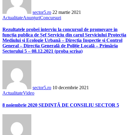
sector5.ro
22 martie 2021
Actualitate
Anunțuri
Concursuri
Rezultatele probei interviu la concursul de promovare in
funcția publica de Șef Serviciu din carul Serviciului Protecția
Mediului și Ecologie Urbană – Direcția Inspecție și Control
General – Direcția Generală de Poliție Locală – Primăria
Sectorului 5 – 08.12.2021 (proba scrisa)
sector5.ro
10 decembrie 2021
Actualitate
Video
8 noiembrie 2020 ȘEDINȚĂ DE CONSILIU SECTOR 5