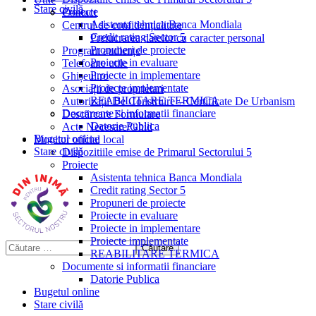
Stare civilă
Proiecte
Contact
Asistenta tehnica Banca Mondiala
Centrul de confidențialitate
Credit rating Sector 5
Prelucrarea datelor cu caracter personal
Propuneri de proiecte
Program audiențe
Proiecte in evaluare
Telefoane utile
Proiecte in implementare
Ghișeul.ro
Proiecte implementate
Asociații de proprietari
REABILITARE TERMICA
Autorizații De Construire – Certificate De Urbanism
Documente si informatii financiare
Descărcare Formulare
Datorie Publica
Acte Necesare/Ghid
Bugetul online
Monitor oficial local
Stare civilă
Dispozitiile emise de Primarul Sectorului 5
Proiecte
Asistenta tehnica Banca Mondiala
Credit rating Sector 5
Propuneri de proiecte
Proiecte in evaluare
Proiecte in implementare
Proiecte implementate
REABILITARE TERMICA
Documente si informatii financiare
Datorie Publica
Bugetul online
Stare civilă