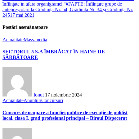
înființate în afara organigramei “#FAPTE: Înființare grupe de
antepreșcolari la Grădinița Nr. 54, Grădinița Nr. 34 și Grădinița Nr.
245
17 mai 2021
Postări asemănatoare
Actualitate
Mass-media
SECTORUL 5 S-A ÎMBRĂCAT ÎN HAINE DE
SĂRBĂTOARE
Ionut
17 noiembrie 2024
Actualitate
Anunțuri
Concursuri
Concurs de ocupare a funcției publice de execuție de polițist
local, clasa I, grad profesional principal – Biroul Dispecerat