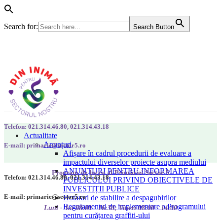
Search for:
Search Button
Telefon: 021.314.46.80, 021.314.43.18
Actualitate
Anunțuri
E-mail: primarie@sector5.ro
Afișare în cadrul procedurii de evaluare a
impactului diverselor proiecte asupra mediului
ANUNȚURI PENTRU INFORMAREA
Program de lucru al Primăriei Sector 5
Telefon: 021.314.46.80, 021.314.43.18
PUBLICULUI PRIVIND OBIECTIVELE DE
INVESTIȚII PUBLICE
E-mail: primarie@sector5.ro
Hotarari de stabilire a despagubirilor
Regulamentul de implementare a Programului
Luni - Joi 08:00 - 16:30; Vineri 08:00 - 14:00
pentru curățarea graffiti-ului