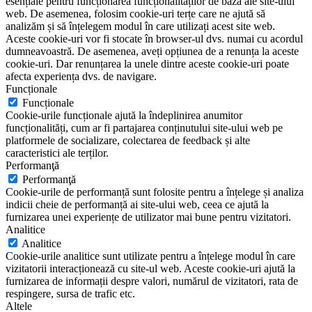
esențiale pentru funcționarea funcționalităților de bază ale site-ului
web. De asemenea, folosim cookie-uri terțe care ne ajută să
analizăm și să înțelegem modul în care utilizați acest site web.
Aceste cookie-uri vor fi stocate în browser-ul dvs. numai cu acordul
dumneavoastră. De asemenea, aveți opțiunea de a renunța la aceste
cookie-uri. Dar renunțarea la unele dintre aceste cookie-uri poate
afecta experiența dvs. de navigare.
Funcționale
Funcționale
Cookie-urile funcționale ajută la îndeplinirea anumitor
funcționalități, cum ar fi partajarea conținutului site-ului web pe
platformele de socializare, colectarea de feedback și alte
caracteristici ale terților.
Performanţă
Performanţă
Cookie-urile de performanță sunt folosite pentru a înțelege și analiza
indicii cheie de performanță ai site-ului web, ceea ce ajută la
furnizarea unei experiențe de utilizator mai bune pentru vizitatori.
Analitice
Analitice
Cookie-urile analitice sunt utilizate pentru a înțelege modul în care
vizitatorii interacționează cu site-ul web. Aceste cookie-uri ajută la
furnizarea de informații despre valori, numărul de vizitatori, rata de
respingere, sursa de trafic etc.
Altele