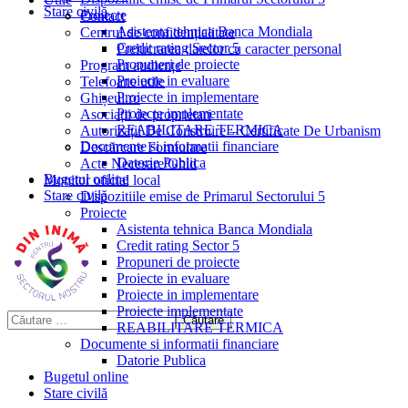
Stare civilă
Proiecte
Contact
Asistenta tehnica Banca Mondiala
Centrul de confidențialitate
Credit rating Sector 5
Prelucrarea datelor cu caracter personal
Propuneri de proiecte
Program audiențe
Proiecte in evaluare
Telefoane utile
Proiecte in implementare
Ghișeul.ro
Proiecte implementate
Asociații de proprietari
REABILITARE TERMICA
Autorizații De Construire – Certificate De Urbanism
Documente si informatii financiare
Descărcare Formulare
Datorie Publica
Acte Necesare/Ghid
Bugetul online
Monitor oficial local
Stare civilă
Dispozitiile emise de Primarul Sectorului 5
Proiecte
Asistenta tehnica Banca Mondiala
Credit rating Sector 5
Propuneri de proiecte
Proiecte in evaluare
Proiecte in implementare
Proiecte implementate
REABILITARE TERMICA
Documente si informatii financiare
Datorie Publica
Bugetul online
Stare civilă