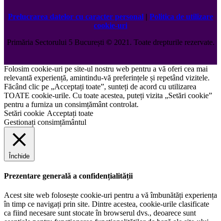
Prelucrarea datelor cu caracter personal
|
Politica de utilizare
cookie-uri
Primăria Sectorului 5 București
©️
2021. Toate drepturile rezervate.
Folosim cookie-uri pe site-ul nostru web pentru a vă oferi cea mai
relevantă experiență, amintindu-vă preferințele și repetând vizitele.
Făcând clic pe „Acceptați toate”, sunteți de acord cu utilizarea
TOATE cookie-urile. Cu toate acestea, puteți vizita „Setări cookie”
pentru a furniza un consimțământ controlat.
Setări cookie
Acceptați toate
Gestionați consimțământul
Închide
Prezentare generală a confidențialității
Acest site web folosește cookie-uri pentru a vă îmbunătăți experiența
în timp ce navigați prin site. Dintre acestea, cookie-urile clasificate
ca fiind necesare sunt stocate în browserul dvs., deoarece sunt