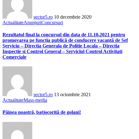
sector5.ro
10 decembrie 2020
Actualitate
Anunțuri
Concursuri
Rezultatul final la concursul din data de 11.10.2021 pentru
promovarea pe funcția publică de conducere vacantă de Sef
Serviciu – Directia Generala de Politie Locala – Directia
Inspectie si Control General – Serviciul Control Activitati
Comerciale
sector5.ro
13 octombrie 2021
Actualitate
Mass-media
Pâinea noastră, batjocorită de golani!