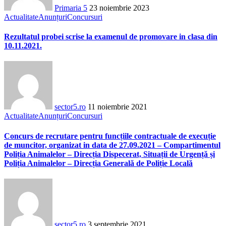
Primaria 5
23 noiembrie 2023
Actualitate
Anunțuri
Concursuri
Rezultatul probei scrise la examenul de promovare in clasa din
10.11.2021.
sector5.ro
11 noiembrie 2021
Actualitate
Anunțuri
Concursuri
Concurs de recrutare pentru funcțiile contractuale de execuție
de muncitor, organizat in data de 27.09.2021 – Compartimentul
Poliția Animalelor – Direcția Dispecerat, Situații de Urgență și
Poliția Animalelor – Direcția Generală de Poliție Locală
sector5.ro
3 septembrie 2021