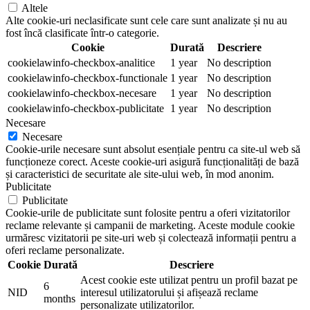
Altele
Alte cookie-uri neclasificate sunt cele care sunt analizate și nu au
fost încă clasificate într-o categorie.
Cookie
Durată
Descriere
cookielawinfo-checkbox-analitice
1 year
No description
cookielawinfo-checkbox-functionale
1 year
No description
cookielawinfo-checkbox-necesare
1 year
No description
cookielawinfo-checkbox-publicitate
1 year
No description
Necesare
Necesare
Cookie-urile necesare sunt absolut esențiale pentru ca site-ul web să
funcționeze corect. Aceste cookie-uri asigură funcționalități de bază
și caracteristici de securitate ale site-ului web, în mod anonim.
Publicitate
Publicitate
Cookie-urile de publicitate sunt folosite pentru a oferi vizitatorilor
reclame relevante și campanii de marketing. Aceste module cookie
urmăresc vizitatorii pe site-uri web și colectează informații pentru a
oferi reclame personalizate.
Cookie
Durată
Descriere
Acest cookie este utilizat pentru un profil bazat pe
6
NID
interesul utilizatorului și afișează reclame
months
personalizate utilizatorilor.