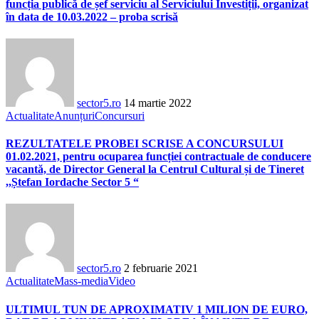
funcția publică de șef serviciu al Serviciului Investiții, organizat
în data de 10.03.2022 – proba scrisă
sector5.ro
14 martie 2022
Actualitate
Anunțuri
Concursuri
REZULTATELE PROBEI SCRISE A CONCURSULUI
01.02.2021, pentru ocuparea funcției contractuale de conducere
vacantă, de Director General la Centrul Cultural și de Tineret
,,Ștefan Iordache Sector 5 “
sector5.ro
2 februarie 2021
Actualitate
Mass-media
Video
ULTIMUL TUN DE APROXIMATIV 1 MILION DE EURO,