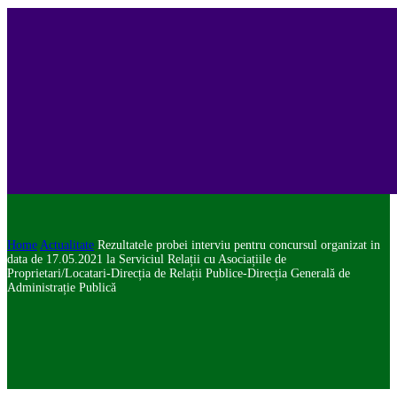
Home
Actualitate
Rezultatele probei interviu pentru concursul organizat in
data de 17.05.2021 la Serviciul Relații cu Asociațiile de
Proprietari/Locatari-Direcția de Relații Publice-Direcția Generală de
Administrație Publică