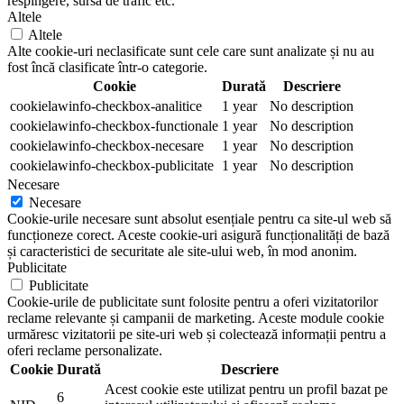
respingere, sursa de trafic etc.
Altele
Altele
Alte cookie-uri neclasificate sunt cele care sunt analizate și nu au
fost încă clasificate într-o categorie.
Cookie
Durată
Descriere
cookielawinfo-checkbox-analitice
1 year
No description
cookielawinfo-checkbox-functionale
1 year
No description
cookielawinfo-checkbox-necesare
1 year
No description
cookielawinfo-checkbox-publicitate
1 year
No description
Necesare
Necesare
Cookie-urile necesare sunt absolut esențiale pentru ca site-ul web să
funcționeze corect. Aceste cookie-uri asigură funcționalități de bază
și caracteristici de securitate ale site-ului web, în mod anonim.
Publicitate
Publicitate
Cookie-urile de publicitate sunt folosite pentru a oferi vizitatorilor
reclame relevante și campanii de marketing. Aceste module cookie
urmăresc vizitatorii pe site-uri web și colectează informații pentru a
oferi reclame personalizate.
Cookie
Durată
Descriere
Acest cookie este utilizat pentru un profil bazat pe
6