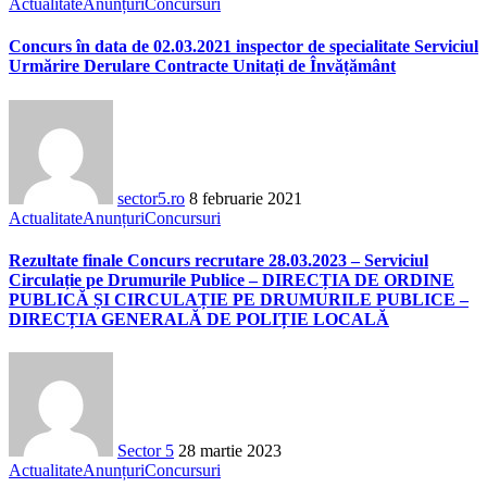
Actualitate
Anunțuri
Concursuri
Concurs în data de 02.03.2021 inspector de specialitate Serviciul
Urmărire Derulare Contracte Unitați de Învățământ
sector5.ro
8 februarie 2021
Actualitate
Anunțuri
Concursuri
Rezultate finale Concurs recrutare 28.03.2023 – Serviciul
Circulație pe Drumurile Publice – DIRECȚIA DE ORDINE
PUBLICĂ ȘI CIRCULAȚIE PE DRUMURILE PUBLICE –
DIRECȚIA GENERALĂ DE POLIȚIE LOCALĂ
Sector 5
28 martie 2023
Actualitate
Anunțuri
Concursuri