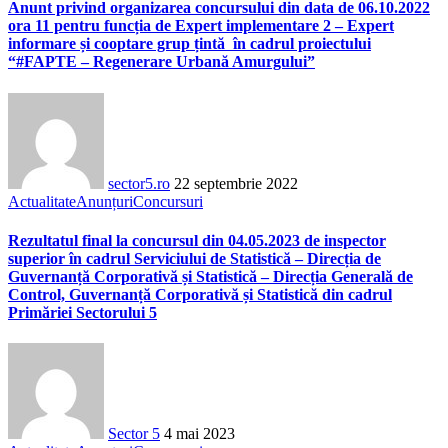
Anunt privind organizarea concursului din data de 06.10.2022
ora 11 pentru funcția de Expert implementare 2 – Expert
informare și cooptare grup țintă în cadrul proiectului
“#FAPTE – Regenerare Urbană Amurgului”
sector5.ro
22 septembrie 2022
Actualitate
Anunțuri
Concursuri
Rezultatul final la concursul din 04.05.2023 de inspector
superior în cadrul Serviciului de Statistică – Direcția de
Guvernanță Corporativă și Statistică – Direcția Generală de
Control, Guvernanță Corporativă și Statistică din cadrul
Primăriei Sectorului 5
Sector 5
4 mai 2023