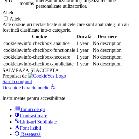
NID
interesul utilizatorului și afișează reclame
months
personalizate utilizatorilor.
Altele
Altele
Alte cookie-uri neclasificate sunt cele care sunt analizate și nu au
fost încă clasificate într-o categorie.
Cookie
Durată
Descriere
cookielawinfo-checkbox-analitice
1 year
No description
cookielawinfo-checkbox-functionale
1 year
No description
cookielawinfo-checkbox-necesare
1 year
No description
cookielawinfo-checkbox-publicitate
1 year
No description
SALVEAZĂ ȘI ACCEPTĂ
Propulsat de
Sari la conținut
Deschide bara de unelte
Instrumente pentru accesibilitate
Tonuri de gri
Contrast mare
Link-uri Subliniate
Font lizibil
Resetează