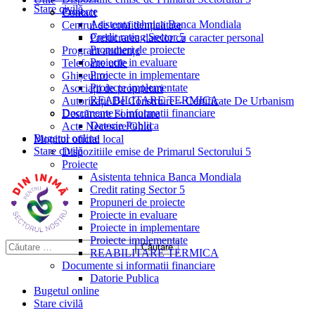
Stare civilă
Proiecte
Contact
Asistenta tehnica Banca Mondiala
Centrul de confidențialitate
Credit rating Sector 5
Prelucrarea datelor cu caracter personal
Propuneri de proiecte
Program audiențe
Proiecte in evaluare
Telefoane utile
Proiecte in implementare
Ghișeul.ro
Proiecte implementate
Asociații de proprietari
REABILITARE TERMICA
Autorizații De Construire – Certificate De Urbanism
Documente si informatii financiare
Descărcare Formulare
Datorie Publica
Acte Necesare/Ghid
Bugetul online
Monitor oficial local
Stare civilă
Dispozitiile emise de Primarul Sectorului 5
Proiecte
Asistenta tehnica Banca Mondiala
Credit rating Sector 5
Propuneri de proiecte
Proiecte in evaluare
Proiecte in implementare
Proiecte implementate
REABILITARE TERMICA
Documente si informatii financiare
Datorie Publica
Bugetul online
Stare civilă