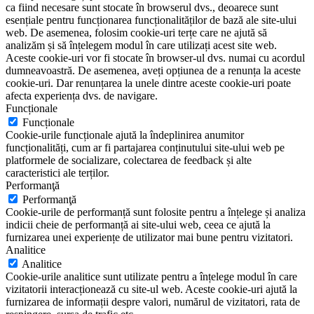
ca fiind necesare sunt stocate în browserul dvs., deoarece sunt
esențiale pentru funcționarea funcționalităților de bază ale site-ului
web. De asemenea, folosim cookie-uri terțe care ne ajută să
analizăm și să înțelegem modul în care utilizați acest site web.
Aceste cookie-uri vor fi stocate în browser-ul dvs. numai cu acordul
dumneavoastră. De asemenea, aveți opțiunea de a renunța la aceste
cookie-uri. Dar renunțarea la unele dintre aceste cookie-uri poate
afecta experiența dvs. de navigare.
Funcționale
Funcționale
Cookie-urile funcționale ajută la îndeplinirea anumitor
funcționalități, cum ar fi partajarea conținutului site-ului web pe
platformele de socializare, colectarea de feedback și alte
caracteristici ale terților.
Performanţă
Performanţă
Cookie-urile de performanță sunt folosite pentru a înțelege și analiza
indicii cheie de performanță ai site-ului web, ceea ce ajută la
furnizarea unei experiențe de utilizator mai bune pentru vizitatori.
Analitice
Analitice
Cookie-urile analitice sunt utilizate pentru a înțelege modul în care
vizitatorii interacționează cu site-ul web. Aceste cookie-uri ajută la
furnizarea de informații despre valori, numărul de vizitatori, rata de