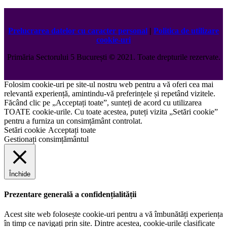
Prelucrarea datelor cu caracter personal
|
Politica de utilizare
cookie-uri
Primăria Sectorului 5 București
©️
2021. Toate drepturile rezervate.
Folosim cookie-uri pe site-ul nostru web pentru a vă oferi cea mai
relevantă experiență, amintindu-vă preferințele și repetând vizitele.
Făcând clic pe „Acceptați toate”, sunteți de acord cu utilizarea
TOATE cookie-urile. Cu toate acestea, puteți vizita „Setări cookie”
pentru a furniza un consimțământ controlat.
Setări cookie
Acceptați toate
Gestionați consimțământul
Închide
Prezentare generală a confidențialității
Acest site web folosește cookie-uri pentru a vă îmbunătăți experiența
în timp ce navigați prin site. Dintre acestea, cookie-urile clasificate