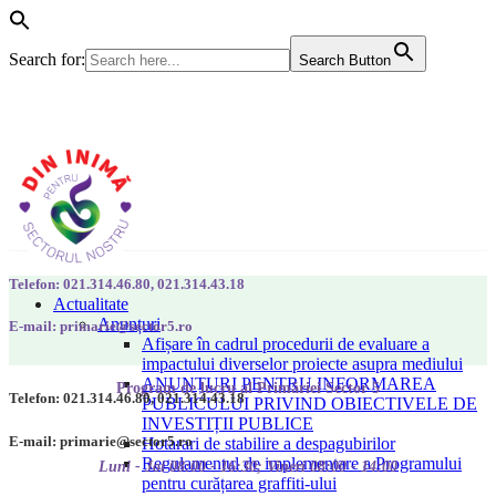
Search for:
Search Button
Telefon: 021.314.46.80, 021.314.43.18
Actualitate
Anunțuri
E-mail: primarie@sector5.ro
Afișare în cadrul procedurii de evaluare a
impactului diverselor proiecte asupra mediului
ANUNȚURI PENTRU INFORMAREA
Program de lucru al Primăriei Sector 5
Telefon: 021.314.46.80, 021.314.43.18
PUBLICULUI PRIVIND OBIECTIVELE DE
INVESTIȚII PUBLICE
E-mail: primarie@sector5.ro
Hotarari de stabilire a despagubirilor
Regulamentul de implementare a Programului
Luni - Joi 08:00 - 16:30; Vineri 08:00 - 14:00
pentru curățarea graffiti-ului