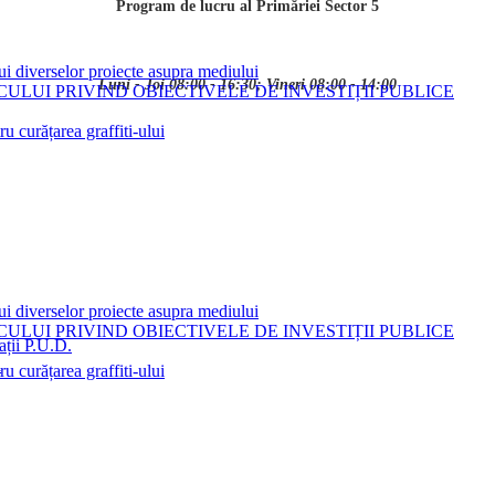
Program de lucru al Primăriei Sector 5
ui diverselor proiecte asupra mediului
Luni - Joi 08:00 - 16:30; Vineri 08:00 - 14:00
LUI PRIVIND OBIECTIVELE DE INVESTIȚII PUBLICE
 curățarea graffiti-ului
ui diverselor proiecte asupra mediului
LUI PRIVIND OBIECTIVELE DE INVESTIȚII PUBLICE
ații P.U.D.
i
 curățarea graffiti-ului