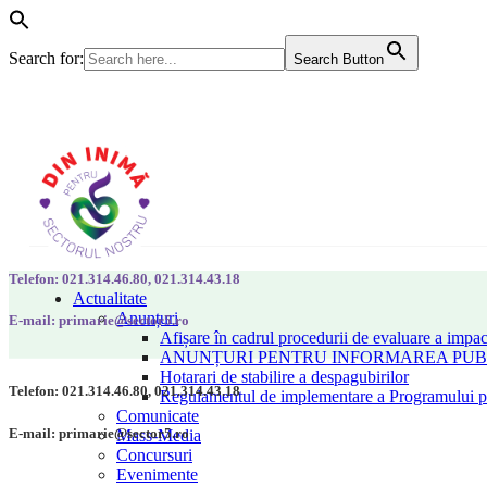
Search for:
Search Button
Telefon: 021.314.46.80, 021.314.43.18
Actualitate
Anunțuri
E-mail: primarie@sector5.ro
Afișare în cadrul procedurii de evaluare a impac
ANUNȚURI PENTRU INFORMAREA PUBLI
Hotarari de stabilire a despagubirilor
Telefon: 021.314.46.80, 021.314.43.18
Regulamentul de implementare a Programului pen
Comunicate
E-mail: primarie@sector5.ro
Mass-Media
Concursuri
Evenimente