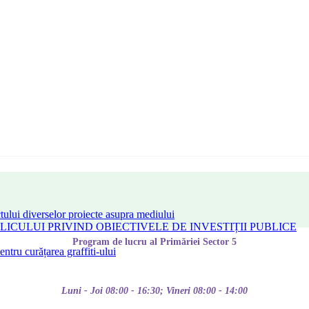
tului diverselor proiecte asupra mediului
CULUI PRIVIND OBIECTIVELE DE INVESTIȚII PUBLICE
Program de lucru al Primăriei Sector 5
tru curățarea graffiti-ului
Luni - Joi 08:00 - 16:30; Vineri 08:00 - 14:00