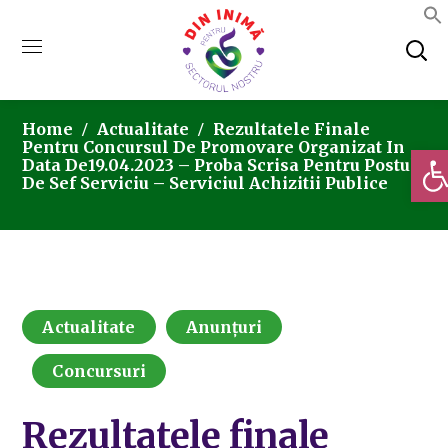
Home
Actualitate
Rezultatele Finale
Pentru Concursul De Promovare Organizat In
Deschi
Data De19.04.2023 – Proba Scrisa Pentru Postul
De Sef Serviciu – Serviciul Achizitii Publice
Actualitate
Anunțuri
Concursuri
Rezultatele finale