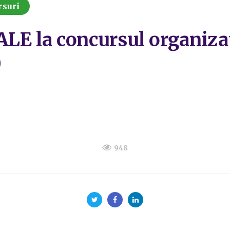
rsuri
 la concursul organizat
0
948