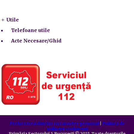
Utile
Utile
Telefoane utile
Acte Necesare/Ghid
Prelucrarea datelor cu caracter personal
|
Politica de
utilizare cookie-uri
Primăria Sectorului 5 București
©️
2021. Toate drepturile