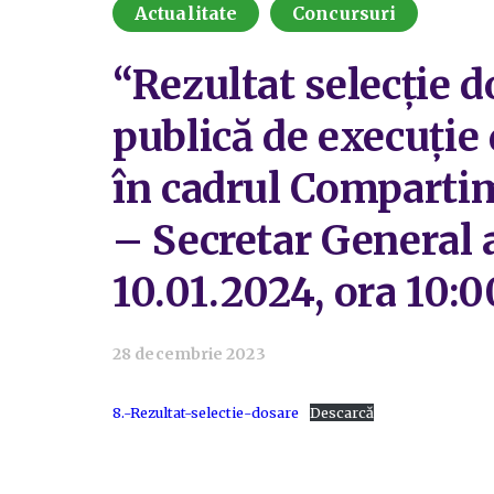
Actualitate
Concursuri
“Rezultat selecție d
publică de execuție 
în cadrul Compartim
– Secretar General a
10.01.2024, ora 10:0
28 decembrie 2023
8.-Rezultat-selectie-dosare
Descarcă