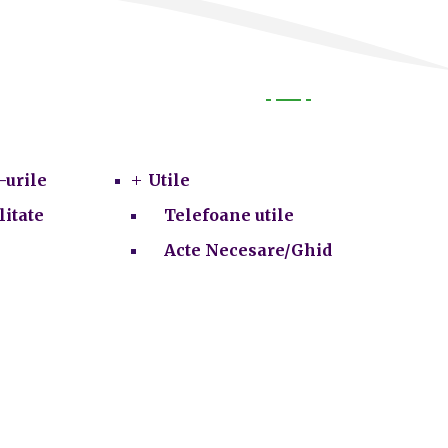
Utile
-urile
Utile
litate
Telefoane utile
Acte Necesare/Ghid