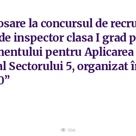
osare la concursul de recr
de inspector clasa I grad 
entului pentru Aplicarea 
l Sectorului 5, organizat 
0”
706