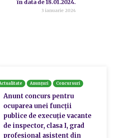
în data de 18.01.2024.
3 ianuarie 2024
Actualitate
Anunțuri
Concursuri
Actualit
Anunt concurs pentru
Rezu
ocuparea unei funcții
con
publice de execuție vacante
16.0
de inspector, clasa I, grad
Serv
profesional asistent din
Popu