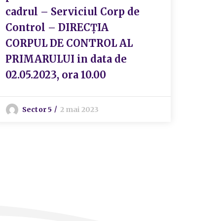
cadrul – Serviciul Corp de
Sect
Control – DIRECȚIA
CORPUL DE CONTROL AL
S
PRIMARULUI in data de
02.05.2023, ora 10.00
Sector 5
2 mai 2023