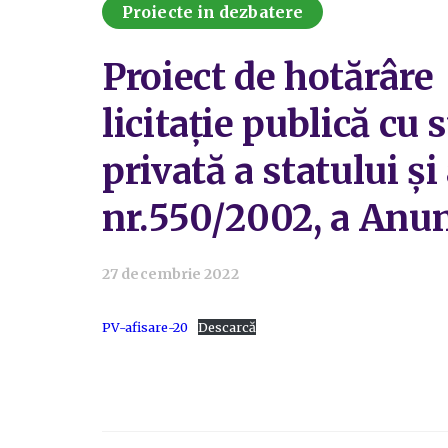
Proiecte in dezbatere
Proiect de hotărâre
licitație publică cu 
privată a statului și
nr.550/2002, a Anunț
27 decembrie 2022
PV-afisare-20
Descarcă