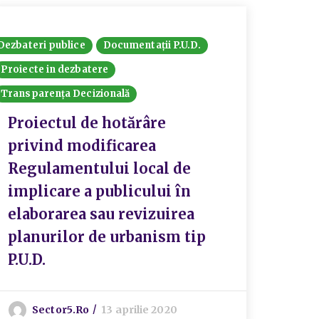
Dezbateri publice
Documentații P.U.D.
Proiecte in dezbatere
Transparența Decizională
Proiectul de hotărâre
privind modificarea
Regulamentului local de
implicare a publicului în
elaborarea sau revizuirea
planurilor de urbanism tip
P.U.D.
Sector5.ro
13 aprilie 2020