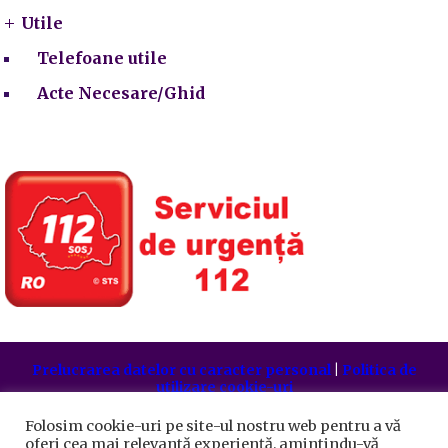
Utile
Telefoane utile
Acte Necesare/Ghid
Prelucrarea datelor cu caracter personal
|
Politica de
utilizare cookie-uri
Primăria Sectorului 5 București
©️
2021. Toate drepturile
rezervate.
Folosim cookie-uri pe site-ul nostru web pentru a vă
oferi cea mai relevantă experiență, amintindu-vă